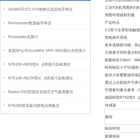
安检X光机周围的X
工业X光机周围的X
SIGMATEST2.070便携式涡流电导率仪
周围环境辐射剂量
产品特点
Ferromaster数显磁导率仪
3.2英寸全屏彩色触
Fluxmaster高斯计
智能操作系统。
有本底移除功能，快
美国SP公司AccuMAX XRP-3000黑白光照度计
大屏幕可同时显示时
能量响应15keV - 3M
NT6108-AB50型α、β表面污染检测仪
时间响应小于50毫
提供大容量数据存储
NT6108-AB200型α、β表面污染检测仪
通过上位机软件可将
可测量剂量当量率（S
Radon-D43型固定在线式空气氡测量仪
德国柯雷R750型X
传感器
NT8280型泵吸式静电法测氡仪
量程
响应时间
能量响应