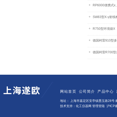
RP6000便携式
SW83型X-γ射
R750型环境级
德国柯雷910型
德国柯雷R700
网站首页
公司简介
产品中心
地址： 上海市嘉定区安亭镇墨玉路28号 邮
技术支持：化工仪器网
管理登陆
沪ICP备