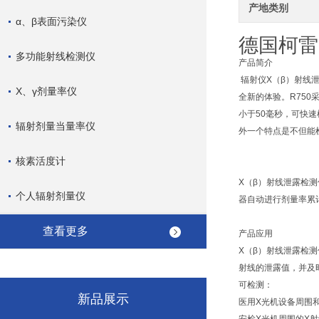
产地类别
α、β表面污染仪
德国柯雷
多功能射线检测仪
产品简介
辐射仪X（β）射线
X、γ剂量率仪
全新的体验。R750
小于50毫秒，可快
辐射剂量当量率仪
外一个特点是不但能检
核素活度计
X（β）射线泄露检
个人辐射剂量仪
器自动进行剂量率累计。
查看更多
产品应用
X（β）射线泄露检
射线的泄露值，并及
可检测：
新品展示
医用X光机设备周围