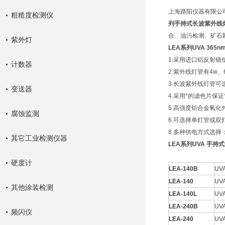
上海路阳仪器有限公
粗糙度检测仪
列手持式长波紫外线
合、油污检测、矿石
紫外灯
LEA系列UVA 36
1.采用进口铝反射镜
计数器
2.紫外线灯管有4w
3.长波紫外线灯管
变送器
4.采用*的滤色片保
5.高强度铝合金氧化
腐蚀监测
6.可选择单灯管或双
8.多种供电方式选择
其它工业检测仪器
LEA系列UVA 手
硬度计
LEA-140B
UV
LEA-140
UV
其他涂装检测
LEA-140L
UV
LEA-240B
UV
频闪仪
LEA-240
UV