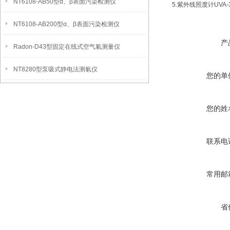
NT6108-AB50型α、β表面污染检测仪
5.紫外线照度计UVA-3
NT6108-AB200型α、β表面污染检测仪
产
Radon-D43型固定在线式空气氡测量仪
NT8280型泵吸式静电法测氡仪
您的单
您的姓
联系电
常用邮
省