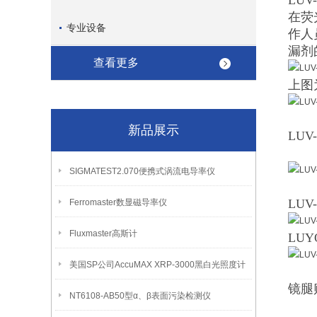
LU
在荧
专业设备
作人
漏剂
查看更多
上图
新品展示
LU
SIGMATEST2.070便携式涡流电导率仪
LU
Ferromaster数显磁导率仪
Fluxmaster高斯计
LU
美国SP公司AccuMAX XRP-3000黑白光照度计
镜腿
NT6108-AB50型α、β表面污染检测仪