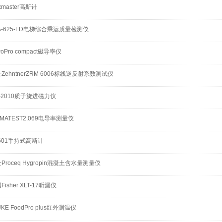
uxmaster高斯计
A-625-FD电梯综合乘运质量检测仪
rroPro compact磁导率仪
ZehntnerZRM 6006标线逆反射系数测试仪
-2010质子旋进磁力仪
GMATEST2.069电导率测量仪
601手持式高斯计
Proceq Hygropin混凝土含水量测量仪
Fisher XLT-17听漏仪
UKE FoodPro plus红外测温仪