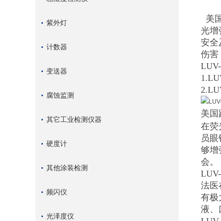
美国
紫外灯
光增
安全
计数器
伤害
LU
变送器
1.
2.
腐蚀监测
美国
其它工业检测仪器
在荧
员眼
硬度计
够增
会。
其他涂装检测
LU
法医
频闪仪
有极
液、
光泽度仪