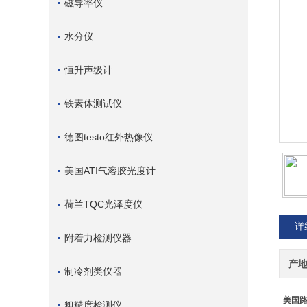
磁导率仪
水分仪
恒升声级计
铁素体测试仪
德图testo红外热像仪
美国ATI气溶胶光度计
荷兰TQC光泽度仪
详
附着力检测仪器
产
制冷剂类仪器
美国
粗糙度检测仪