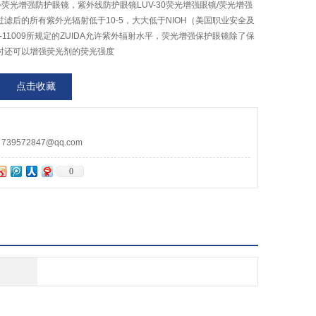
紫外荧光增强防护眼镜，紫外线防护眼镜LUV-30荧光增强眼镜/荧光增强
滤后的所有紫外光辐射低于10-5，大大低于NIOH（美国职业安全及
-11009所规定的ZUIDA允许紫外辐射水平，荧光增强保护眼镜除了保
时还可以增强荧光剂的荧光强度
点击收藏
9572847@qq.com
0