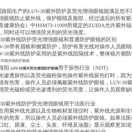
路阳生产的LUV-30紫外防护及荧光增强眼镜能满足您不同
强眼镜防止紫外线，保护眼睛及脸部，经过滤后的所有紫外光
及健康协会）中HSM73-11009所规定的ZUIDA允许
，同时还可以增强荧光剂的荧光强度。
V-30紫外线防护荧光增强眼镜和普通防护眼镜的区别
LUV-30带有眉棱和侧翼防护，防护有害光线对操作人员眼
LUV-30紫外线防护采用的是紫外线阻隔技术，整体镜片都
路阳
用于探伤行业（NDT)
LUV-30紫外荧光增强防护眼镜
光渗透探伤以及荧光磁粉探伤操作紫外线探伤灯时，因为
镜有伤害，操作人员必须佩戴紫外线防护眼镜，LUV-3
强荧光磁粉或荧光渗透剂的荧光亮度，让操作人员观察缺
V-30紫外线防护荧光增强眼镜用于法医行业
在用紫外线光源以及生物检材发现仪时，紫外线光源和生
大的危害，所以操作人员必须紫外线防护眼镜。如果法医佩戴
口红、尿液、尘土、头发、纤维及油脂）显示观察更加清