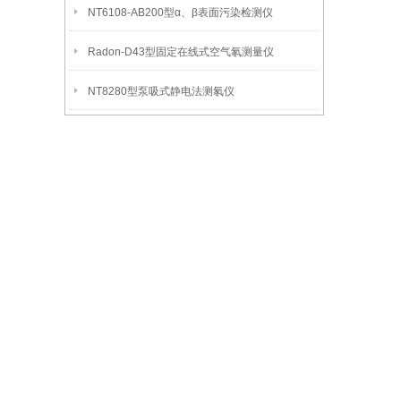
NT6108-AB200型α、β表面污染检测仪
Radon-D43型固定在线式空气氡测量仪
NT8280型泵吸式静电法测氡仪