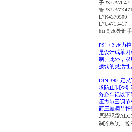
子PS2-A7L4713
管PS2-A7X4
L7K4370500 
L7U471341
bar高压外部手动
PS1 / 2
压力控
是设计成单刀
制。此外，双
接线的灵活性
DIN 8901
定义
求防止制冷剂
务必牢记以下
压力范围调节
而压差调节杆
原装现货ALC
制冷系统、控