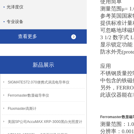
使用简单
光泽度仪
测量范围μ= 1.0
参考英国国
专业设备
提供标准计
可忽略地球
查看更多
3 1/2 数字
显示锁定功
防水外壳(prote
新品展示
应用
不锈钢质量控
中包含的铁
SIGMATEST2.070便携式涡流电导率仪
另外，FERR
此该仪器能在
Ferromaster数显磁导率仪
Fluxmaster高斯计
Ferromaster数显
美国SP公司AccuMAX XRP-3000黑白光照度计
测量范围：1.0
分辨率：0.0