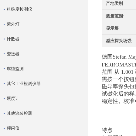
产地类别
粗糙度检测仪
测量范围:
紫外灯
显示屏
计数器
感应探头场强
变送器
德国Stefan M
FERROM
腐蚀监测
范围 从 1.
需按一个按钮
其它工业检测仪器
磁导率探头包
试磁化后的样
硬度计
稳定性。校准
其他涂装检测
频闪仪
特点