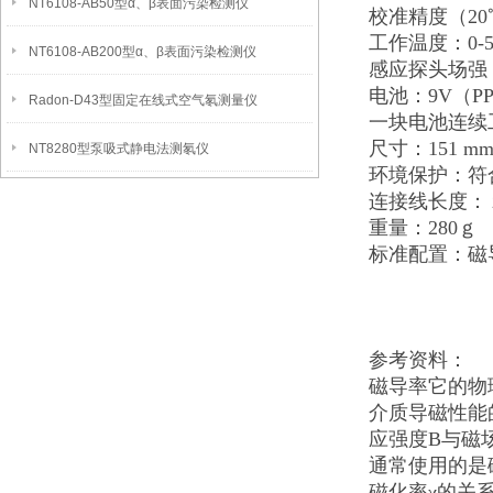
NT6108-AB50型α、β表面污染检测仪
校准精度（20
工作温度：0
NT6108-AB200型α、β表面污染检测仪
感应探头场强
电池：9V（P
Radon-D43型固定在线式空气氡测量仪
一块电池连续
尺寸：151 mm
NT8280型泵吸式静电法测氡仪
环境保护：
连接线长度
重量：280
标准配置：
参考资料：
磁导率它的物
介质导磁性能
应强度B与磁场
通常使用的是磁
磁化率χ的关系是