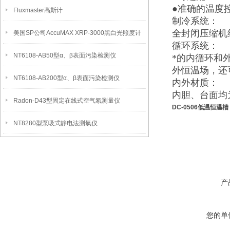
●准确的温度
Fluxmaster高斯计
制冷系统：
全封闭压缩机
美国SP公司AccuMAX XRP-3000黑白光照度计
循环系统：
NT6108-AB50型α、β表面污染检测仪
*的内循环和外
外恒温场，还
NT6108-AB200型α、β表面污染检测仪
内外材质：
内胆、台面均
Radon-D43型固定在线式空气氡测量仪
DC-0506低温恒温槽
NT8280型泵吸式静电法测氡仪
产
您的单