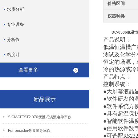
价格区间
水质分析
仪器种类
专业设备
DC-0506低温
产品说明：
分析仪
低温恒温槽广
测试及化学分
粘度计
恒定的场源，
冷的热源或冷
查看更多
产品特点：
控制系统：
●大屏幕液晶
●软件研发的
新品展示
●软件系统方
●具有超温保
SIGMATEST2.070便携式涡流电导率仪
●智能软件温
●使用软件数
Ferromaster数显磁导率仪
●可选配RS2