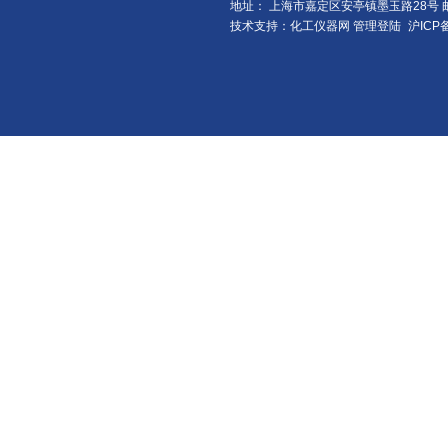
地址： 上海市嘉定区安亭镇墨玉路28号 邮
技术支持：化工仪器网
管理登陆
沪ICP备