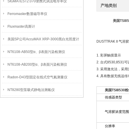
SIGMATEST2.070便携式涡流电导率仪
产地类别
Ferromaster数显磁导率仪
美国TSI8
Fluxmaster高斯计
美国SP公司AccuMAX XRP-3000黑白光照度计
DUSTTRAK II 气
NT6108-AB50型α、β表面污染检测仪
1. 彩屏触摸显示
2. 台式8530,853
NT6108-AB200型α、β表面污染检测仪
3. 采用激光法，
4. 具有数据无线远
Radon-D43型固定在线式空气氡测量仪
NT8280型泵吸式静电法测氡仪
美国TSI8530
传感器类型
气溶胶浓度范围
分辨率