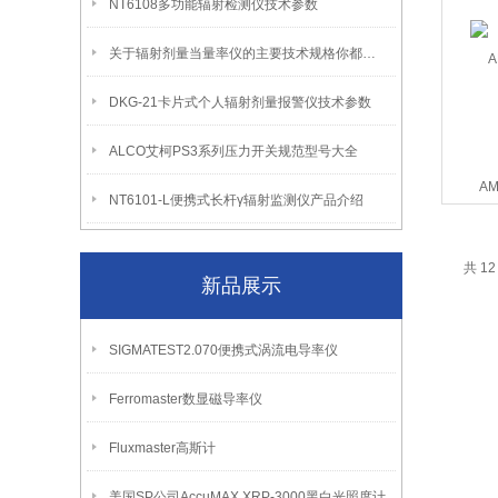
NT6108多功能辐射检测仪技术参数
关于辐射剂量当量率仪的主要技术规格你都了解多少
DKG-21卡片式个人辐射剂量报警仪技术参数
ALCO艾柯PS3系列压力开关规范型号大全
A
NT6101-L便携式长杆γ辐射监测仪产品介绍
共 1
新品展示
SIGMATEST2.070便携式涡流电导率仪
Ferromaster数显磁导率仪
Fluxmaster高斯计
美国SP公司AccuMAX XRP-3000黑白光照度计