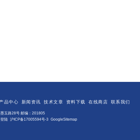
产品中心
新闻资讯
技术文章
资料下载
在线商店
联系我们
玉路28号 邮编：201805
理登陆
沪ICP备17005594号-3
GoogleSitemap