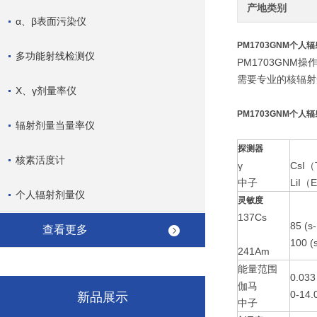
产地类别
α、β表面污染仪
PM1703GNM个人
多功能射线检测仪
PM1703GN
需要专业的核辐射
X、γ剂量率仪
PM1703GNM个人
辐射剂量当量率仪
探测器
核素活度计
γ
CsI
中子
LiI（
个人辐射剂量仪
灵敏度
137Cs
85 (s-
查看更多
100 (
241Am
能量范围
0.033
伽马
0-14
新品展示
中子