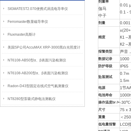
剂量率
0.01 
伽马
SIGMATEST2.070便携式涡流电导率仪
0.1 - 
中子
Ferromaster数显磁导率仪
0.001
剂量
±(20
Fluxmaster高斯计
К1 –系
精度
К2 –系
美国SP公司AccuMAX XRP-3000黑白光照度计
声音
报警类型
1000
数据记录
NT6108-AB50型α、β表面污染检测仪
IP65
防护等级
NT6108-AB200型α、β表面污染检测仪
0.7
坠落测试
1.5
Radon-D43型固定在线式空气氡测量仪
1节A
电源
1000
电池寿命
NT8280型泵吸式静电法测氡仪
-30
操作温度br />
75 x 
尺寸
＜250
重量
LCD
低电量报警