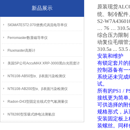
原装现货ALC
新品展示
统、制冷配件
S2-W7A4360
SIGMATEST2.070便携式涡流电导率仪
… 76 … 310
综合压力限制 / 
Ferromaster数显磁导率仪
动复位毛细管大耐压4
310.5a ...
Fluxmaster高斯计
安装和维护
有锁定套片的
美国SP公司AccuMAX XRP-3000黑白光照度计
控制器备有一
NT6108-AB50型α、β表面污染检测仪
系统还未完成
试。
NT6108-AB200型α、β表面污染检测仪
所有的
PS1 / P
接线更为简单
Radon-D43型固定在线式空气氡测量仪
可供选择的附
规格形式，从
NT8280型泵吸式静电法测氡仪
安装固定板上
装螺丝。同样