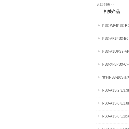
返回列表>>
相关产品
PS3-WF4PS3-R5
PS3-AF1PS3-B6
PS3-A1UPS3-AP
PS3-XF5PS3-CF
艾柯PS3-B6S
PS3-A1S 2.3/
PS3-A1S 0.8/1
PS3-A1S 0.5/