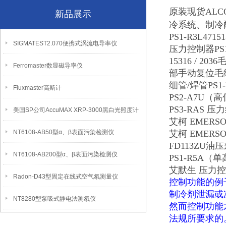
原装现货ALC
新品展示
冷系统、制冷
PS1-R3L471
SIGMATEST2.070便携式涡流电导率仪
压力控制器PS1-A
15316 / 20
Ferromaster数显磁导率仪
部手动复位毛细管大耐
细管/焊管PS1-R
Fluxmaster高斯计
PS2-A7U（
PS3-RAS 
美国SP公司AccuMAX XRP-3000黑白光照度计
艾柯 EMERS
NT6108-AB50型α、β表面污染检测仪
艾柯 EMERS
FD113ZU油
NT6108-AB200型α、β表面污染检测仪
PS1-R5A
艾默生 压力控
Radon-D43型固定在线式空气氡测量仪
控制功能的例
制冷剂泄漏或
NT8280型泵吸式静电法测氡仪
然而控制功能
法规所要求的