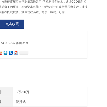
计，布氏硬度压痕自动测量系统采用*的机器视觉技术，通过CCD镜头拍
试后留下的压痕，在笔记本电脑上自动识别并自动测量压痕直径，通过
料的布氏硬度值。测量过程高效、简便、客观、可靠。
点击收藏
9572847@qq.com
间
5万-10万
型
便携式