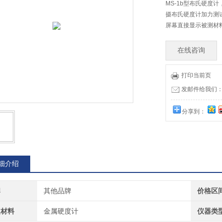
MS-1b型布氏硬度
摄布氏硬度计加力测
屏幕直接显示被测材
在线咨询
打印当前页
发邮件给我们：73
分享到：
细介绍
牌
其他品牌
价格区
定材料
金属硬度计
仪器类