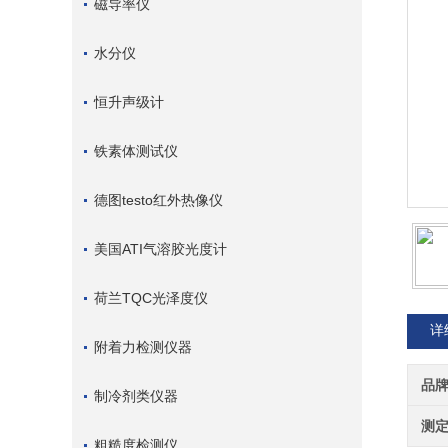
磁导率仪
水分仪
恒升声级计
铁素体测试仪
德图testo红外热像仪
美国ATI气溶胶光度计
荷兰TQC光泽度仪
详
附着力检测仪器
品
制冷剂类仪器
测
粗糙度检测仪