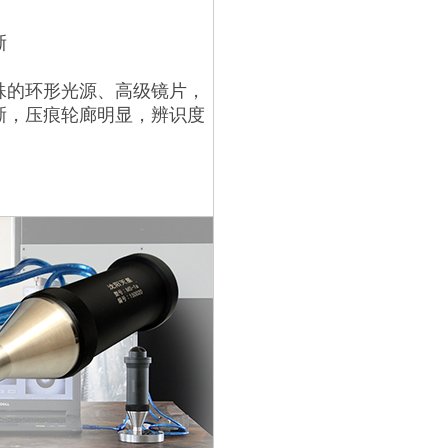
晰
殊的环形光源、高级镜片，
晰，压痕轮廊明显，辨识度
。