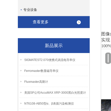
专业设备
查看更多
图像
实
新品展示
10
SIGMATEST2.070便携式涡流电导率仪
Ferromaster数显磁导率仪
Fluxmaster高斯计
美国SP公司AccuMAX XRP-3000黑白光照度计
NT6108-AB50型α、β表面污染检测仪