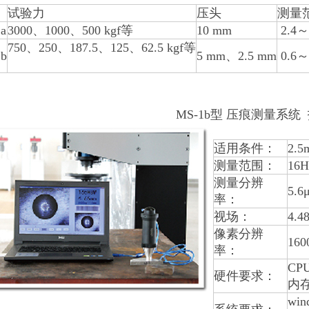
试验力
压头
测量
a
3000、1000、500 kgf等
10 mm
2.4～
750、250、187.5、125、62.5 kgf等
b
5 mm、2.5 mm
0.6～
MS-1b型 压痕测量系统
适用条件：
2.
测量范围：
16
测量分辨
5.6
率：
视场：
4.4
像素分辨
160
率：
CP
硬件要求：
内存
win