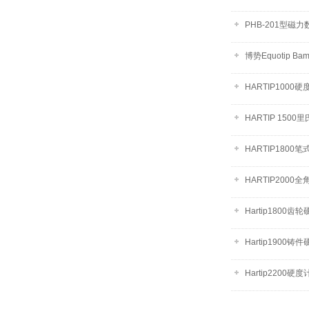
PHB-201型磁
博势Equotip B
HARTIP1000硬
HARTIP 1500
HARTIP1800
HARTIP200
Hartip1800齿
Hartip1900铸
Hartip2200硬度