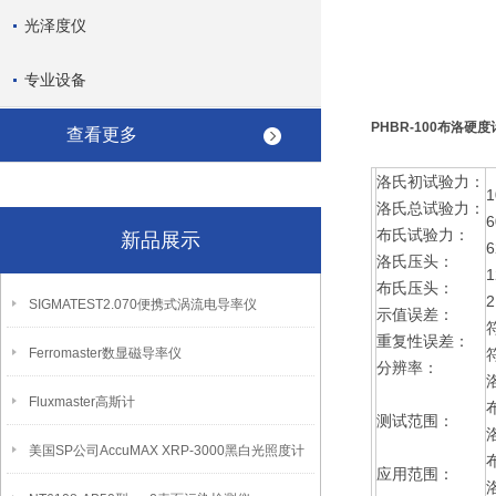
光泽度仪
专业设备
PHBR-100布洛硬度
查看更多
洛氏初试验力：
1
洛氏总试验力：
6
布氏试验力：
新品展示
6
洛氏压头：
布氏压头：
SIGMATEST2.070便携式涡流电导率仪
示值误差：
符
重复性误差：
Ferromaster数显磁导率仪
符
分辨率：
洛
Fluxmaster高斯计
测试范围：
美国SP公司AccuMAX XRP-3000黑白光照度计
应用范围：