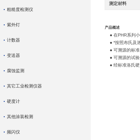
测定材料
粗糙度检测仪
紫外灯
产品概述
● 在PHR系列
计数器
● *按照布氏及洛
● 可溯源的标准
变送器
● 可溯源的试验
● 经标准洛氏硬
腐蚀监测
其它工业检测仪器
硬度计
其他涂装检测
频闪仪