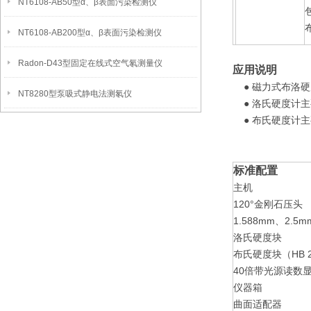
NT6108-AB50型α、β表面污染检测仪
NT6108-AB200型α、β表面污染检测仪
Radon-D43型固定在线式空气氡测量仪
应用说明
● 磁力式布洛硬
NT8280型泵吸式静电法测氡仪
● 洛氏硬度计主
● 布氏硬度计主
标准配置
主机
120°金刚石压头
1.588mm、2.
洛氏硬度块
布氏硬度块（HB 2.
40倍带光源读数
仪器箱
曲面适配器