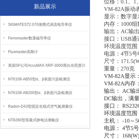
位移：0.1、1、
新品展示
VM-82A振
显示：数字显
内存：1000
SIGMATEST2.070便携式涡流电导率仪
输出：AC输出
接口：USB
Ferromaster数显磁导率仪
环境温度范围：探
Fluxmaster高斯计
电源：4节5
尺寸：171.5(W)
美国SP公司AccuMAX XRP-3000黑白光照度计
重量：270克
VM-82A显
NT6108-AB50型α、β表面污染检测仪
VM-82A内存
输出： AC输
NT6108-AB200型α、β表面污染检测仪
DC输出，满量
接口： RS23
Radon-D43型固定在线式空气氡测量仪
环境温度范围：
主机： -10～5
NT8280型泵吸式静电法测氡仪
电源： 4节5
尺寸： 168(W)×