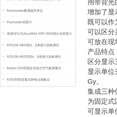
用带背光
增加了显示单位
Ferromaster数显磁导率仪
既可以作
Fluxmaster高斯计
可以区分
美国SP公司AccuMAX XRP-3000黑白光照度计
可放在现
NT6108-AB50型α、β表面污染检测仪
产品特点
NT6108-AB200型α、β表面污染检测仪
区分显示
Radon-D43型固定在线式空气氡测量仪
显示单位齐全
NT8280型泵吸式静电法测氡仪
Gy。
集成三种
为固定式
可显示单