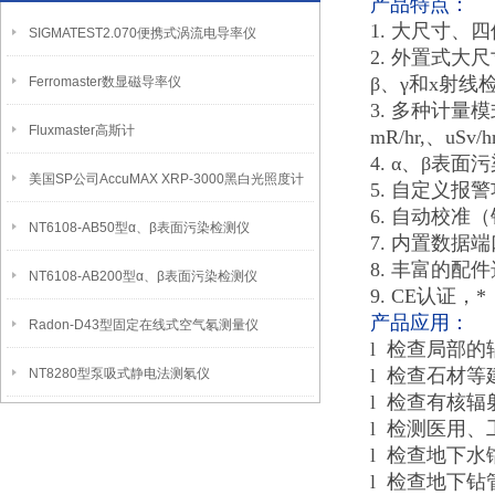
产品特点：
1. 大尺寸
SIGMATEST2.070便携式涡流电导率仪
2. 外置式
β、γ和x射
Ferromaster数显磁导率仪
3. 多种计量
Fluxmaster高斯计
mR/hr,、uSv/
4. α、β表
美国SP公司AccuMAX XRP-3000黑白光照度计
5. 自定义报警功能
6. 自动校
NT6108-AB50型α、β表面污染检测仪
7. 内置数
8. 丰富的
NT6108-AB200型α、β表面污染检测仪
9. CE认证，*
产品应用：
Radon-D43型固定在线式空气氡测量仪
l 检查局部
l 检查石材
NT8280型泵吸式静电法测氡仪
l 检查有核
l 检测医用
l 检查地下水
l 检查地下