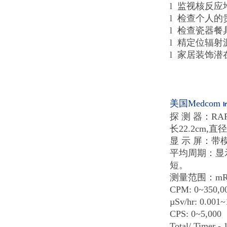
l 监视核反
l 检查个人
l 检查瓷器
l 精定位辐射
l 家居装饰
美国Medcom
探 测 器：RAP
长22.2cm,
显 示 屏：
平均周期：显
短。
测量范围：mR/hr
CPM: 0~350,0
µSv/hr: 0.001~
CPS: 0~5,000
Total/ Timer - 