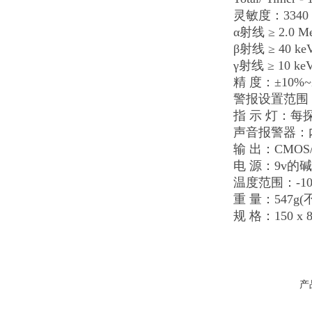
灵敏度：3340 CPM
α射线 ≥ 2.0 M
β射线 ≥ 40 ke
γ射线 ≥ 10 ke
精 度：±10%~
警报设置范围：mR/h
指 示 灯：
声音报警器：
输 出：CMO
电 源：9v的
温度范围：-10º
重 量：547g
规 格：150 x 8
产