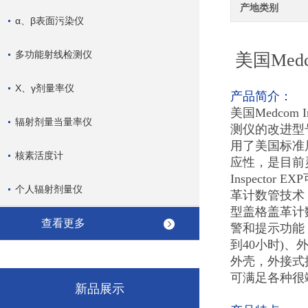
产地类别
α、β表面污染仪
多功能射线检测仪
美国Med
X、γ剂量率仪
产品简介：
美国Medcom
辐射剂量当量率仪
测仪的改进型号
用了美国标准
核素活度计
应性，是目前
Inspect
个人辐射剂量仪
革计数管技术
型盖格盖革计数管
查看更多
警和提示功能，
到40小时)、
外壳，外接式
可满足各种很
新品展示