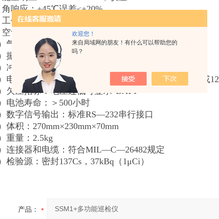
）角响应：±45℃误差≤±20%
工作环境温度：-30℃- +50℃
空气湿度：0-100RH
欢迎您！
来自局域网的朋友！有什么可以帮助您的
）气压：60kPa-120kPa
吗？
）振动：5g@50Hz，5min
2）冲击：允许在坚硬的地面上1米高处自由落下
）电源：2节1.5V1号电池（D type）。可外接DC3-5V或12
4）欠压指标：电压过低可显示“BATT"
5）电池寿命：＞500小时
6）数字信号输出：标准RS—232串行接口
）体积：270mm×230mm×70mm
）重量：2.5kg
9）连接器和电缆：符合MIL—C—26482规定
）检验源：密封137Cs，37kBq（1μCi）
产品：