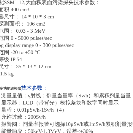
配SSM1 12,大面积表面污染探头技术参数：
积 400 cm3
尺寸： 14 * 10 * 3 cm
测面积： 106 cm2
围： 0.03 - 3 MeV
 0 - 5000 pulses/sec
g display range 0 - 300 pulses/sec
 -20 to +50 °C
级 IP 54
： 35 * 13 * 12 cm
.5 kg
技术参数：
+多功能巡检仪
）测量量值：γ射线：剂量当量率（Sv/h）和累积剂量当量（S
）显示器：LCD（带背光）模拟条块和数字同时显示
量程：0.01μSv/h-1Sv/h（4）
允许过载：200Sv/h
）报警阈：剂量率报警可选择10μSv/h或1mSv/h累积剂
能量响应：50keV-1.3MeV，误差≤±30%