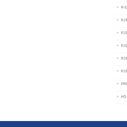
R-
RJ
RJ
RJ
RJ
RJ
PR
HD