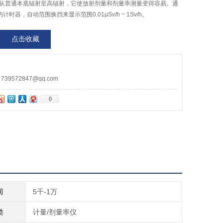
检仪从普通本底辐射至高辐射，它使放射剂量和剂量率测量变得容易。通
时器，自动范围换挡来显示范围0.01µSv/h ~ 1Sv/h。
点击收藏
9572847@qq.com
0
间
5千-1万
类
计量/剂量率仪