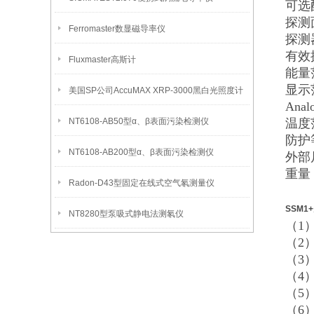
可选
探测面
Ferromaster数显磁导率仪
探测器
有效探
Fluxmaster高斯计
能量范
显示范围
美国SP公司AccuMAX XRP-3000黑白光照度计
Analo
NT6108-AB50型α、β表面污染检测仪
温度范围
防护等
NT6108-AB200型α、β表面污染检测仪
外部尺寸
重量 1
Radon-D43型固定在线式空气氡测量仪
SSM1
NT8280型泵吸式静电法测氡仪
（1
（2
（3）
（4）
（5
（6）