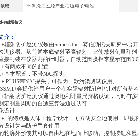
用领域
环保,化工,生物产业,石油,电子/电池
+多功能巡检仪
简介：
M1+辐射防护巡测仪是由Seibersdorf 赛伯斯托夫研
检测仪器。从普通本底辐射至高辐射，它使放射剂量和剂
直接封装在仪器内的计时器，自动范围换挡来显示范围0.01µSv/
M1+有两款不同的配置
M1+基本配置，不带NAI探头。
M1+ PLUS带NAI探头，可作为一款污染测试仪用。
 SSM1+会提供给用户一个在实际辐射防护中针对所有基
M1+辐射防护巡测仪通过奥地利计量局资格认证，同时有
测定测量周期的自适应算法通过认可
化设计
M1+ 的特点是人体工程学设计，可方便安全地使用，即
被设计为与防护手套使用。
的轮廓外形使其可以自由地在地面上移动。控制按钮和显