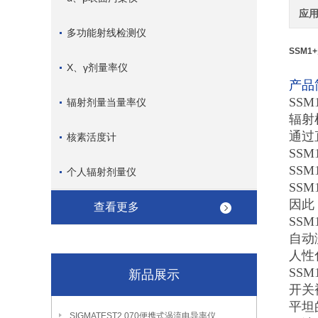
应
多功能射线检测仪
SSM1
X、γ剂量率仪
产品
SS
辐射剂量当量率仪
辐射
通过
核素活度计
SS
SS
个人辐射剂量仪
SS
因此
查看更多
SS
自动
人性
SS
新品展示
开关
平坦
SIGMATEST2.070便携式涡流电导率仪