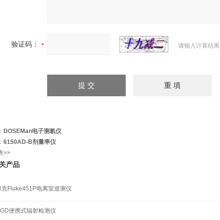
验证码：
请输入计算结果
：
DOSEMan电子测氡仪
：
6150AD-B剂量率仪
表>>
关产品
克Fluke451P电离室巡测仪
EGD便携式辐射检测仪