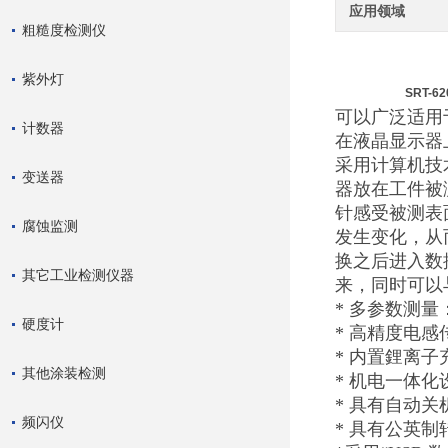
应用领域
粗糙度检测仪
紫外灯
SRT-6
可以广泛适用
计数器
在液晶显示器
采用计算机技术
变送器
器放在工件被
针感受被测表
腐蚀监测
发生变化，从
换之后进入数
其它工业检测仪器
来，同时可以
* 多参数测量：
硬度计
* 高精度电感
* 内置鋰离
其他涂装检测
* 机电一体
* 具有自动关
频闪仪
* 具有公英