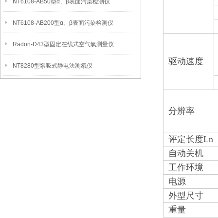
NT6108-AB50型α、β表面污染检测仪
NT6108-AB200型α、β表面污染检测仪
Radon-D43型固定在线式空气氡测量仪
驱动速度
NT8280型泵吸式静电法测氡仪
分辨率
评定长度Ln
自动关机
工作环境
电源
外型尺寸
重量