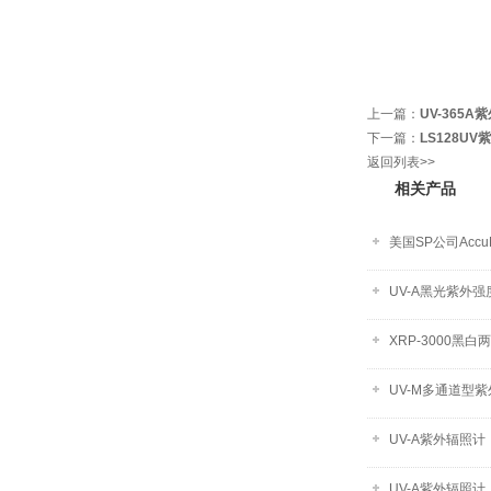
上一篇：
UV-365A
下一篇：
LS128U
返回列表>>
相关产品
美国SP公司Accu
UV-A黑光紫外强
XRP-3000黑
UV-M多通道型
UV-A紫外辐照
UV-A紫外辐照计