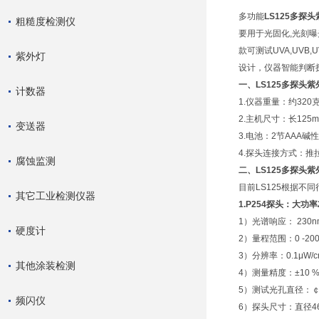
多功能
LS125多探
粗糙度检测仪
要用于光固化,光刻曝
款可测试UVA,UV
紫外灯
设计，仪器智能判断
一、LS125多探头
计数器
1.仪器重量：约320
2.主机尺寸：长125mm
变送器
3.电池：2节AAA碱
4.探头连接方式：推
腐蚀监测
二、LS125多探头
目前LS125根据不
其它工业检测仪器
1.P254探头：大功率
1）光谱响应： 230nm-
硬度计
2）量程范围：0 -2000
3）分辨率：0.1μW/c
其他涂装检测
4）测量精度：±10 
5）测试光孔直径：￠
频闪仪
6）探头尺寸：直径46