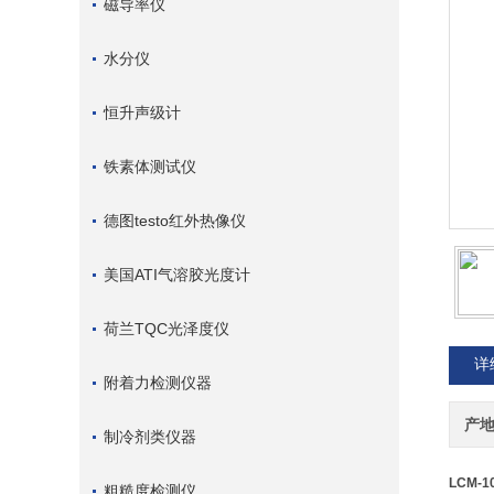
磁导率仪
水分仪
恒升声级计
铁素体测试仪
德图testo红外热像仪
美国ATI气溶胶光度计
荷兰TQC光泽度仪
详
附着力检测仪器
产
制冷剂类仪器
LCM-
粗糙度检测仪