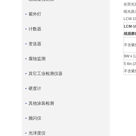
在荧光
线光源
紫外灯
LCM
LCM-
计数器
线观察
变送器
不含紫
9W x 12
腐蚀监测
5 lbs (2
不含紫
其它工业检测仪器
硬度计
其他涂装检测
频闪仪
光泽度仪