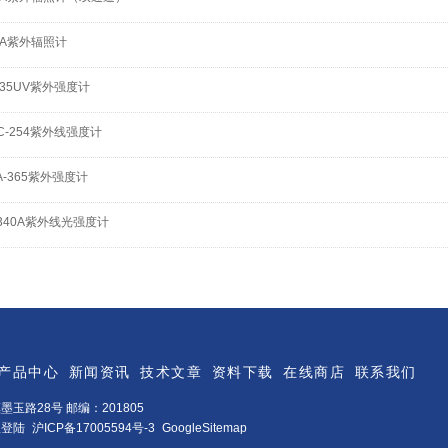
-A紫外辐照计
-35UV紫外强度计
C-254紫外线强度计
A-365紫外强度计
340A紫外线光强度计
产品中心
新闻资讯
技术文章
资料下载
在线商店
联系我们
玉路28号 邮编：201805
理登陆
沪ICP备17005594号-3
GoogleSitemap