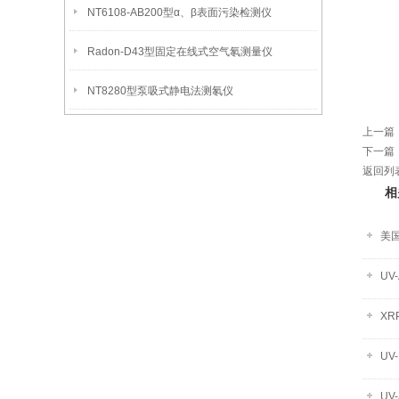
NT6108-AB200型α、β表面污染检测仪
Radon-D43型固定在线式空气氡测量仪
NT8280型泵吸式静电法测氡仪
上一篇
下一篇
返回列
相
美国
UV
XR
U
U