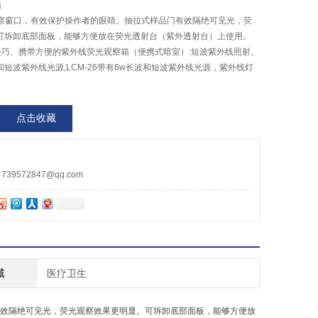
箱
观察窗口，有效保护操作者的眼睛。抽拉式样品门有效隔绝可见光，荧
可坼卸底部面板，能够方便放在荧光透射台（紫外透射台）上使用。
箱轻巧、携带方便的紫外线荧光观察箱（便携式暗室）:短波紫外线照射。
波和短波紫外线光源,LCM-26带有6w长波和短波紫外线光源，紫外线灯
点击收藏
9572847@qq.com
域
医疗卫生
有效隔绝可见光，荧光观察效果更明显。可坼卸底部面板，能够方便放