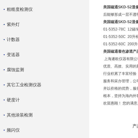
美国磁通SKD-S2显
粗糙度检测仪
后能够形成一层不透
美国磁通SKD-S2
紫外灯
01-5352-78C 12
01-5352-50C 20升
计数器
01-5352-60C 200
美国磁通着色渗透产
变送器
上海遂欧仪器有限公
优质、高效、实用的
腐蚀监测
行业积累了丰富经验
服务和采办管理，公
其它工业检测仪器
并以价格的优势，服
根本，坚持为海内外
硬度计
欢迎惠顾！ 您的满
其他涂装检测
产
频闪仪