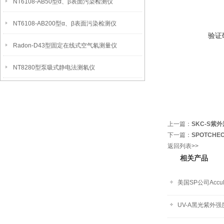
NT6108-AB50型α、β表面污染检测仪
NT6108-AB200型α、β表面污染检测仪
验证
Radon-D43型固定在线式空气氡测量仪
NT8280型泵吸式静电法测氡仪
上一篇：
SKC-S紫
下一篇：
SPOTCHE
返回列表>>
相关产品
美国SP公司Accu
UV-A黑光紫外强