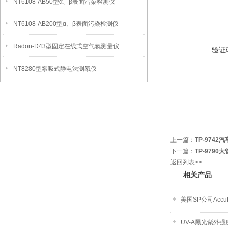
NT6108-AB50型α、β表面污染检测仪
NT6108-AB200型α、β表面污染检测仪
Radon-D43型固定在线式空气氡测量仪
验证
NT8280型泵吸式静电法测氡仪
上一篇：
TP-974
下一篇：
TP-979
返回列表>>
相关产品
美国SP公司Accu
UV-A黑光紫外强