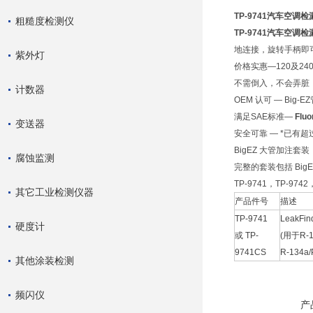
TP-9741汽车空调
粗糙度检测仪
TP-9741汽车空调
地连接，旋转手柄即可
紫外灯
价格实惠—120及2
不需倒入，不会弄脏，
计数器
OEM 认可 — Bi
满足SAE标准—
Flu
变送器
安全可靠 — *已有
BigEZ 大管加注套装
腐蚀监测
完整的套装包括 Bi
TP-9741，TP-9742
其它工业检测仪器
产品件号
描述
TP-9741
LeakFin
硬度计
或 TP-
(用于R-1
9741CS
R-134
其他涂装检测
频闪仪
产