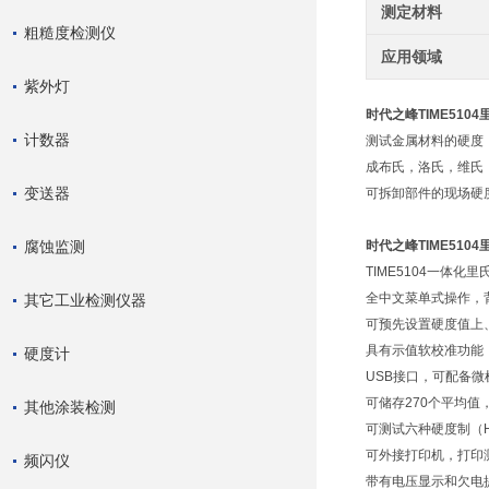
测定材料
粗糙度检测仪
应用领域
紫外灯
时代之峰TIME510
计数器
测试金属材料的硬度
成布氏，洛氏，维氏
变送器
可拆卸部件的现场硬
腐蚀监测
时代之峰
TIME510
TIME5104一体
全中文菜单式操作，
其它工业检测仪器
可预先设置硬度值上
具有示值软校准功能
硬度计
USB接口，可配备
可储存270个平均值
其他涂装检测
可测试六种硬度制（H
可外接打印机，打印
频闪仪
带有电压显示和欠电