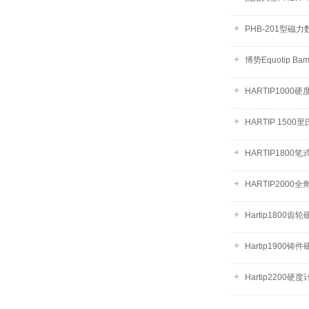
PHB-201型磁
博势Equotip B
HARTIP1000硬
HARTIP 1500
HARTIP1800
HARTIP200
Hartip1800齿
Hartip1900铸
Hartip2200硬度