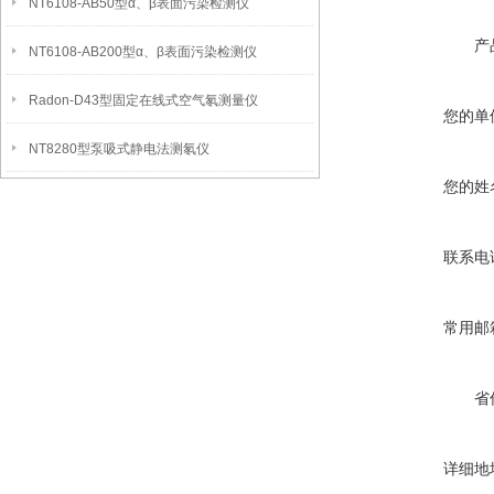
NT6108-AB50型α、β表面污染检测仪
产
NT6108-AB200型α、β表面污染检测仪
Radon-D43型固定在线式空气氡测量仪
您的单
NT8280型泵吸式静电法测氡仪
您的姓
联系电
常用邮
省
详细地