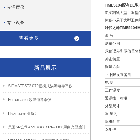
TIME5104配有DL
光泽度仪
直接测试大型、重型
体积小易于大型工件
专业设备
时代之峰
TIME510
型 号
查看更多
测量范围
示值误差和示值重复
冲击装置
新品展示
测量方向
上下限设置范围
电 源
SIGMATEST2.070便携式涡流电导率仪
工作温度
通讯接口标准
Ferromaster数显磁导率仪
外型尺寸
Fluxmaster高斯计
重 量约
标准配置
美国SP公司AccuMAX XRP-3000黑白光照度计
选配件