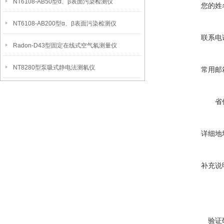
NT6108-AB50型α、β表面污染检测仪
您的姓
NT6108-AB200型α、β表面污染检测仪
联系电
Radon-D43型固定在线式空气氡测量仪
NT8280型泵吸式静电法测氡仪
常用邮
省
详细地
补充说
验证