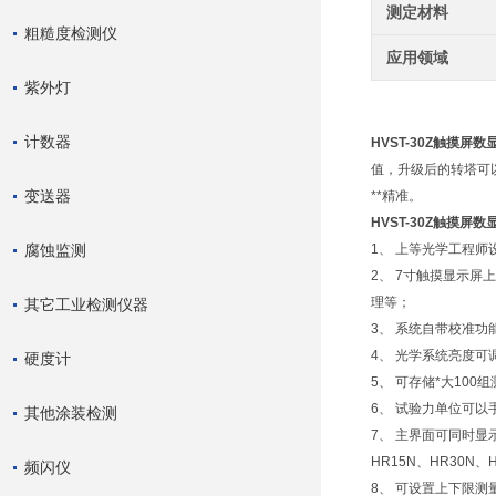
测定材料
粗糙度检测仪
应用领域
紫外灯
计数器
HVST-30Z触摸屏
值，升级后的转塔可
变送器
**精准。
HVST-30Z触摸
腐蚀监测
1、 上等光学工程
2、 7寸触摸显示
理等；
其它工业检测仪器
3、 系统自带校准
4、 光学系统亮度可调
硬度计
5、 可存储*大10
6、 试验力单位可以
其他涂装检测
7、 主界面可同时显
HR15N、HR30N、
频闪仪
8、 可设置上下限