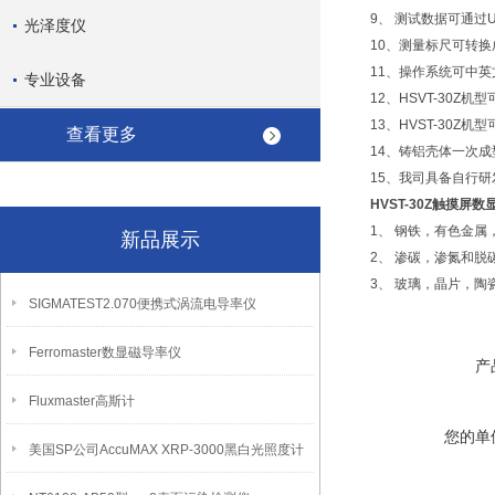
9、 测试数据可通过
光泽度仪
10、测量标尺可转换
11、操作系统可中英
专业设备
12、HSVT-30
13、HVST-30
查看更多
14、铸铝壳体一次
15、我司具备自行
HVST-30Z触摸
1、 钢铁，有色金
新品展示
2、 渗碳，渗氮和脱
3、 玻璃，晶片，陶
SIGMATEST2.070便携式涡流电导率仪
Ferromaster数显磁导率仪
产
Fluxmaster高斯计
您的单
美国SP公司AccuMAX XRP-3000黑白光照度计