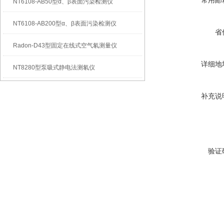
常用邮
NT6108-AB50型α、β表面污染检测仪
NT6108-AB200型α、β表面污染检测仪
省
Radon-D43型固定在线式空气氡测量仪
详细地
NT8280型泵吸式静电法测氡仪
补充说
验证