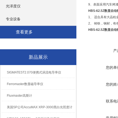
9、表面采用汽车烤
光泽度仪
HBS-62.5Z数
1、 适合具有大晶
专业设备
2、 铸铁，钢材，
HBS-62.5Z数
查看更多
产
新品展示
您的单
SIGMATEST2.070便携式涡流电导率仪
Ferromaster数显磁导率仪
您的姓
Fluxmaster高斯计
联系电
美国SP公司AccuMAX XRP-3000黑白光照度计