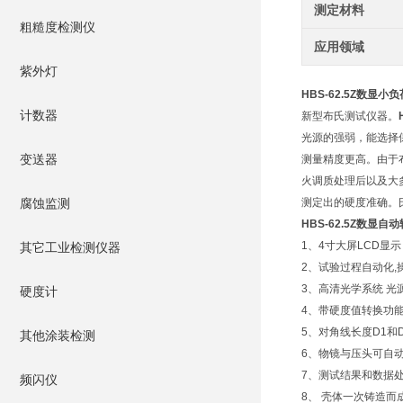
测定材料
粗糙度检测仪
应用领域
紫外灯
HBS-62.5Z数显
计数器
新型布氏测试仪器。
光源的强弱，能选择
变送器
测量精度更高。由于
火调质处理后以及大
腐蚀监测
测定出的硬度准确。
HBS-62.5Z数
1、4寸大屏LCD显
其它工业检测仪器
2、试验过程自动化,
3、高清光学系统 光
硬度计
4、带硬度值转换功
5、对角线长度D1和
其他涂装检测
6、物镜与压头可自
7、测试结果和数据
频闪仪
8、 壳体一次铸造