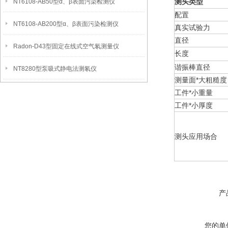
测头类型
NT6108-AB50型α、β表面污染检测仪
配置
NT6108-AB200型α、β表面污染检测仪
真实试验力
直径
Radon-D43型固定在线式空气氡测量仪
长度
谐振棒直径
NT8280型泵吸式静电法测氡仪
测量面*大粗糙度
工件*小重量
工件*小厚度
测头应用场合
产
您的单