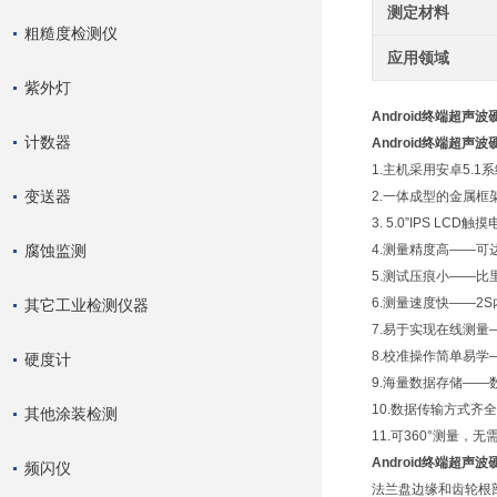
测定材料
粗糙度检测仪
应用领域
紫外灯
Android终端超声
计数器
Android终端超声
1.主机采用安卓5.1
变送器
2.一体成型的金属框
3. 5.0”IPS L
腐蚀监测
4.测量精度高——可达±
5.测试压痕小——
6.测量速度快——2
其它工业检测仪器
7.易于实现在线测量
8.校准操作简单易
硬度计
9.海量数据存储——
10.数据传输方式
其他涂装检测
11.可360°测量，无
Android终端超声
频闪仪
法兰盘边缘和齿轮根