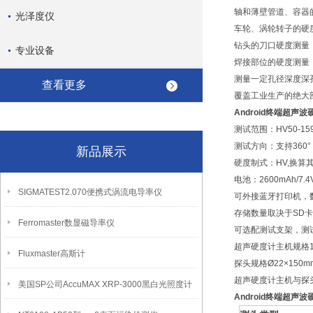
轴和薄壁管道、容器
光泽度仪
车轮、涡轮转子的硬
钻头的刀口硬度测量
专业设备
焊接部位的硬度测量
测量一定孔径深度深
查看更多
覆盖工业生产的绝大
Android终端超声
测试范围：HV50-1599
测试方向：支持360°
新品展示
硬度制式：HV,换算
电池：2600mAh/7.4
SIGMATEST2.070便携式涡流电导率仪
可外接蓝牙打印机，
存储数量取决于SD
Ferromaster数显磁导率仪
可选配测试支架，测
超声硬度计主机规格17
Fluxmaster高斯计
探头规格Ø22×150m
超声硬度计主机与探头
美国SP公司AccuMAX XRP-3000黑白光照度计
Android终端超声