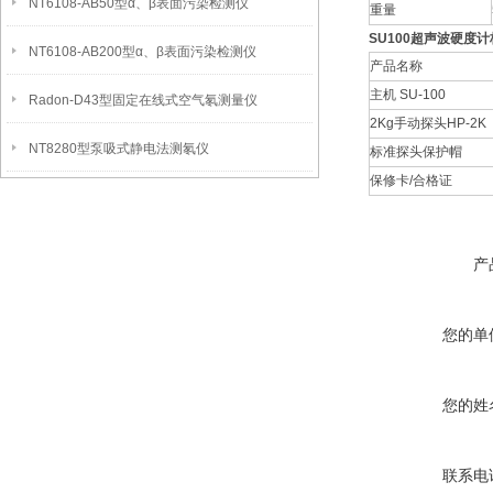
NT6108-AB50型α、β表面污染检测仪
重量
SU100超声波硬度
NT6108-AB200型α、β表面污染检测仪
产品名称
主机 SU-100
Radon-D43型固定在线式空气氡测量仪
2Kg手动探头HP-2K
NT8280型泵吸式静电法测氡仪
标准探头保护帽
保修卡/合格证
产
您的单
您的姓
联系电