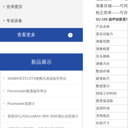
海量存储——可同
光泽度仪
校正简单——可存
SU-100 超声波硬
专业设备
产品名称
真实试验力
查看更多
测量范围
测量精度
压头规格
新品展示
测量方向
数据存储
SIGMATEST2.070便携式涡流电导率仪
硬度标尺
数据显示
Ferromaster数显磁导率仪
持续工作时间
硬度值读取
Fluxmaster高斯计
适用环境
充电电压
美国SP公司AccuMAX XRP-3000黑白光照度计
外形尺寸