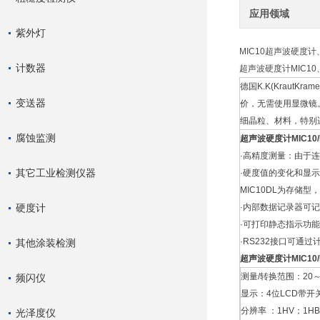
应用领域
紫外灯
MIC10超声波硬度计、
计数器
超声波硬度计MIC10、
德国K.K(KrautKr
变送器
价，无需使用显微镜
细晶粒、材料，特别
腐蚀监测
超声波硬度计MIC10/
·高精度测量：由于
其它工业检测仪器
·硬度值的变化和显示
MIC10DL为存储
硬度计
·内部数据记录器可记
·可打印静态指示功能
·RS232接口可通
其他涂装检测
超声波硬度计MIC10/
测量/转换范围：20～1
频闪仪
显示：4位LCD带开
分辨率 ：1HV；1HB；
光泽度仪