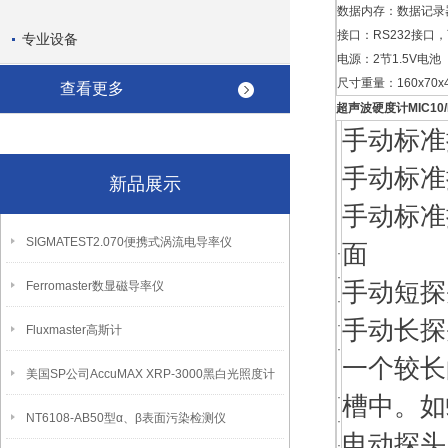
数据内存：数据记录器可
接口：RS232接口，
专业设备
电源：2节1.5V电池
尺寸重量：160x70x
查看更多
超声波硬度计MIC10/
手动标准探
手动标准探
新品展示
手动标准探
SIGMATEST2.070便携式涡流电导率仪
面
·
·
手动短探头M
Ferromaster数显磁导率仪
·
手动长探头M
·
Fluxmaster高斯计
·
一个较长
美国SP公司AccuMAX XRP-3000黑白光照度计
·
槽中。如
NT6108-AB50型α、β表面污染检测仪
·
电动探头MI
·