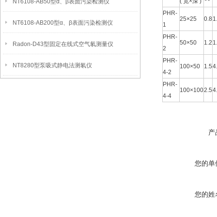
( 宽×深 )
NT6108-AB50型α、β表面污染检测仪
PHR-
25×25
0.8
1
NT6108-AB200型α、β表面污染检测仪
1
PHR-
50×50
1.2
1
Radon-D43型固定在线式空气氡测量仪
2
PHR-
NT8280型泵吸式静电法测氡仪
100×50
1.5
4
4-2
PHR-
100×100
2.5
4
4-4
产
您的单
您的姓