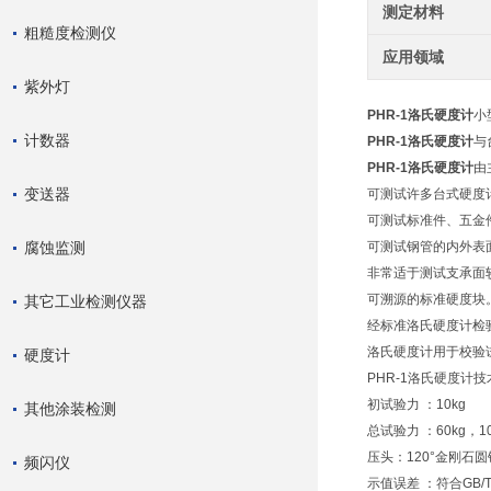
测定材料
粗糙度检测仪
应用领域
紫外灯
PHR-1洛氏硬度计
小
计数器
PHR-1洛氏硬度计
与
PHR-1洛氏硬度计
由
变送器
可测试许多台式硬度
可测试标准件、五金
腐蚀监测
可测试钢管的内外表
非常适于测试支承面
可溯源的标准硬度块
其它工业检测仪器
经标准洛氏硬度计检
洛氏硬度计用于校验
硬度计
PHR-1洛氏硬度计
初试验力 ：10kg
其他涂装检测
总试验力 ：60kg，10
压头：120°金刚石圆
频闪仪
示值误差 ：符合GB/T2