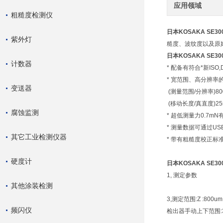
应用领域
粗糙度检测仪
日本KOSAKA SE
紫外灯
糙度、波纹度以及原
日本KOSAKA SE
计数器
* 配备有符合*新ISO
* 宽范围、高分辨
变送器
(测量范围/分辨率)800
(移动长度/真直度)25m
腐蚀监测
* 超低测量力0.7
* 测量数据可通过U
其它工业检测仪器
* 带有粗糙度校正标
硬度计
日本KOSAKA SE
1, 测定参数
其他涂装检测
3,测定范围:Z :800um
频闪仪
检出器手动上下范围: