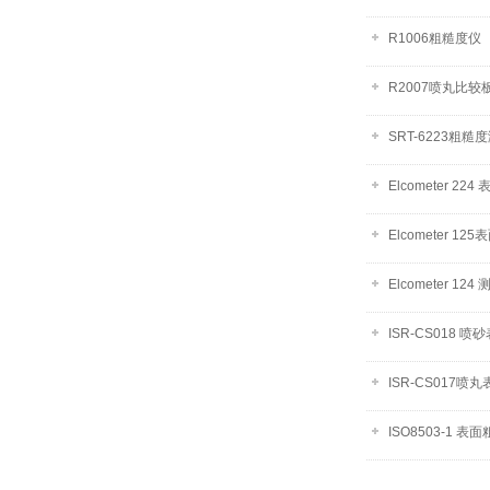
R1006粗糙度仪
R2007喷丸比较
SRT-6223粗糙
Elcometer 22
Elcometer 1
Elcometer 124
ISR-CS018 
ISR-CS017
ISO8503-1 