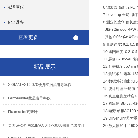
光泽度仪
6,滤波器:高斯, 2RC
7,Levering:全局, 
专业设备
8,测定长度:评价长度方式:
JIS(82)mode R+W 
查看更多
其他:0.08~(λc X9)m
9,量测速度: 0.2, 0.5 
10,返回速度: 0.2, 0.5,
11,屏幕:320x240, 彩
新品展示
12,列表机:8 dot/
13,测试条件储存:US
14,数据外部输出: US
SIGMATEST2.070便携式涡流电导率仪
15,统计处理:平均值, *
16,真直度测定精度:0.
Ferromaster数显磁导率仪
17,检出器:Stylus:
18,电源:单相AC100 ~ 
Fluxmaster高斯计
19,Driver Unit尺寸重量
美国SP公司AccuMAX XRP-3000黑白光照度计
20,放大器尺寸: 160 X 