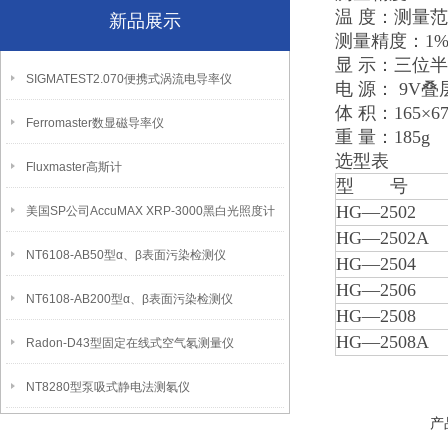
温 度：测量范
新品展示
测量精度：1%
显 示：三位
SIGMATEST2.070便携式涡流电导率仪
电 源： 9V
体 积：165×67
Ferromaster数显磁导率仪
重 量：185g
选型表
Fluxmaster高斯计
型 号
HG—2502
美国SP公司AccuMAX XRP-3000黑白光照度计
HG—2502A
NT6108-AB50型α、β表面污染检测仪
HG—2504
HG—2506
NT6108-AB200型α、β表面污染检测仪
HG—2508
HG—2508A
Radon-D43型固定在线式空气氡测量仪
NT8280型泵吸式静电法测氡仪
产