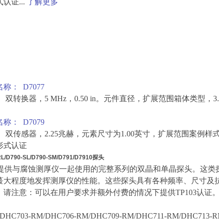
认证...
了解更多
称： D7077
 双转换器，5 MHz，0.50 in。元件直径，扩展范围箱体类型
称： D7079
： 双传感器，2.25兆赫，元素尺寸为1.00英寸，扩展范围案例
形式认证
RL/D790-SL/D790-SM/D791/D7910探头
T提供与腐蚀测厚仪一起使用的完整系列的双晶和单晶探头。这类
蕞大程度地发挥测厚仪的性能。这些探头具有各种频率、尺寸及
。请注意：可以在用户要求并额外付费的情况下提供TP103认证
/DHC703-RM/DHC706-RM/DHC709-RM/DHC711-RM/DHC713-RM