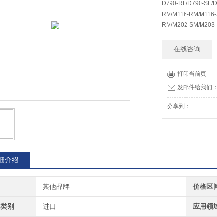
D790-RL/D790-SL/
RM/M116-RM/M116-
RM/M202-SM/M203-
在线咨询
打印当前页
发邮件给我们：73
分享到：
细介绍
牌
其他品牌
价格区
地类别
进口
应用领