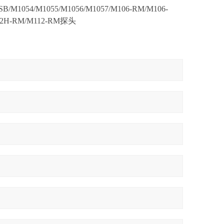
-SB/M1054/M1055/M1056/M1057/M106-RM/M106-
112H-RM/M112-RM探头