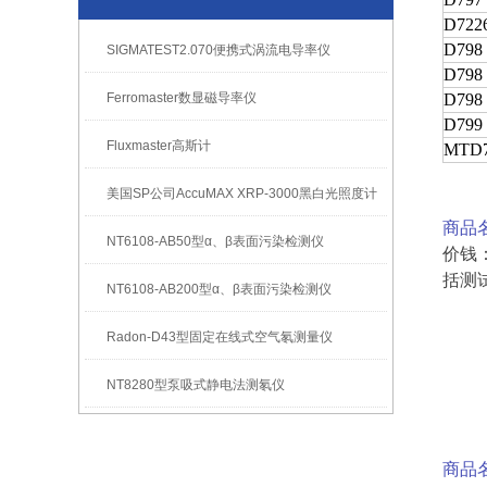
D722
D798 
SIGMATEST2.070便携式涡流电导率仪
D798
Ferromaster数显磁导率仪
D798 
D799
Fluxmaster高斯计
MTD7
美国SP公司AccuMAX XRP-3000黑白光照度计
商品名
NT6108-AB50型α、β表面污染检测仪
价钱
括测试
NT6108-AB200型α、β表面污染检测仪
Radon-D43型固定在线式空气氡测量仪
NT8280型泵吸式静电法测氡仪
商品名