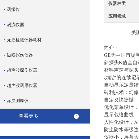
仪器种类
测振仪
应用领域
涡流仪器
美国G
无损检测仪器耗材
简介：
磁粉探伤仪器
GE为中国市场
斜探头K值全自
材料声速与探头
超声波探伤仪器
功能*的连续记
自动显示定量结
超声波测厚仪器
砖利技术：幻像
自定义快捷键
涂层测厚仪
优化菜单设计，
显示包络曲线
查看更多
人性化设计，左
防尘防水等级达IP
仪器小，屏幕大