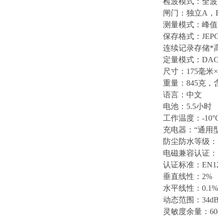
检波模式：全波
闸门：独立A，
测量模式：峰值
保存格式：JE
连续记录存储*高
定量模式：DA
尺寸：175毫米×
重量：845克，
语言：中文
电池：5.5小时
工作温度：-10°C
充电器：“通用型”AC
防尘防水等级：I
电磁兼容认证：EN 5
认证标准：EN12668
垂直线性：2%
水平线性：0.1%
动态范围：34d
灵敏度余量：60