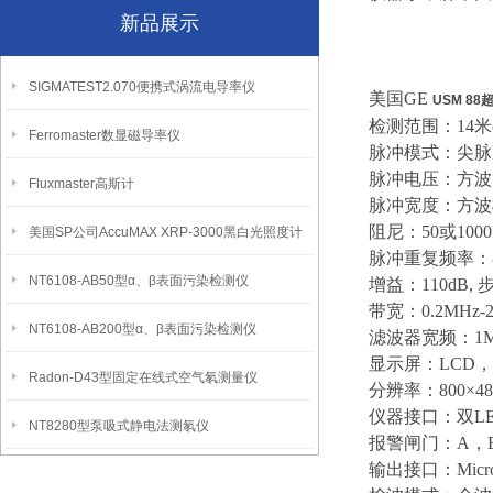
新品展示
SIGMATEST2.070便携式涡流电导率仪
美国GE
USM 8
检测范围：14米
Ferromaster数显磁导率仪
脉冲模式：尖脉
脉冲电压：方波12
Fluxmaster高斯计
脉冲宽度：方波模式
阻尼：50或100
美国SP公司AccuMAX XRP-3000黑白光照度计
脉冲重复频率：在1
NT6108-AB50型α、β表面污染检测仪
增益：110dB, 步距0
带宽：0.2MHz-
NT6108-AB200型α、β表面污染检测仪
滤波器宽频：1MHz, 
显示屏：LCD， 
Radon-D43型固定在线式空气氡测量仪
分辨率：800×48
仪器接口：双LEM
NT8280型泵吸式静电法测氡仪
报警闸门：A，
输出接口：Micro 