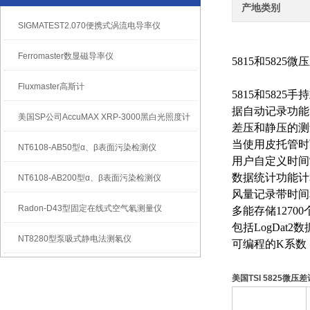
产地类别
SIGMATEST2.070便携式涡流电导率仪
Ferromaster数显磁导率仪
5815和58
Fluxmaster高斯计
5815和58
据自动记录功能
美国SP公司AccuMAX XRP-3000黑白光照度计
差压和静压的测量范
当使用皮托管时
NT6108-AB50型α、β表面污染检测仪
用户自定义时间
数据统计功能计
NT6108-AB200型α、β表面污染检测仪
风量记录带时间
Radon-D43型固定在线式空气氡测量仪
多能存储1270
包括LogDat
NT8280型泵吸式静电法测氡仪
可编程的K系数
美国TSI 5825微压差