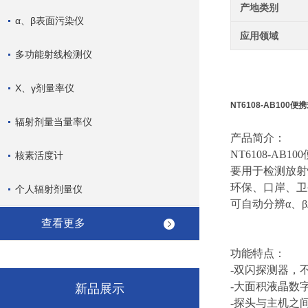
产地类别
α、β表面污染仪
应用领域
多功能射线检测仪
X、γ剂量率仪
NT6108-AB100
辐射剂量当量率仪
产品简介：
NT6108-
核素活度计
要用于检测放射
环保、口岸、卫
个人辐射剂量仪
可自动分辨α、
查看更多
功能特点：
-双闪探测器，
-大面积液晶数
新品展示
-探头与主机之