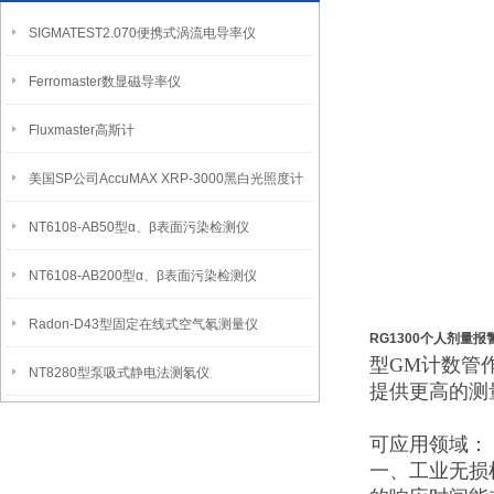
SIGMATEST2.070便携式涡流电导率仪
Ferromaster数显磁导率仪
Fluxmaster高斯计
美国SP公司AccuMAX XRP-3000黑白光照度计
NT6108-AB50型α、β表面污染检测仪
NT6108-AB200型α、β表面污染检测仪
Radon-D43型固定在线式空气氡测量仪
RG1300个人剂量报
型GM计数管
NT8280型泵吸式静电法测氡仪
提供更高的测
可应用领域：
一、工业无损