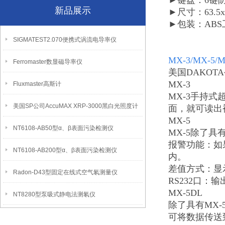
►键盘：6键
新品展示
►尺寸：63.5x
►包装：AB
SIGMATEST2.070便携式涡流电导率仪
MX-3/MX-
Ferromaster数显磁导率仪
美国DAKO
MX-3
Fluxmaster高斯计
MX-3手持
美国SP公司AccuMAX XRP-3000黑白光照度计
面，就可读出
MX-5
NT6108-AB50型α、β表面污染检测仪
MX-5除了具
报警功能：如
NT6108-AB200型α、β表面污染检测仪
内。
差值方式：显
Radon-D43型固定在线式空气氡测量仪
RS232口：
MX-5DL
NT8280型泵吸式静电法测氡仪
除了具有MX
可将数据传送