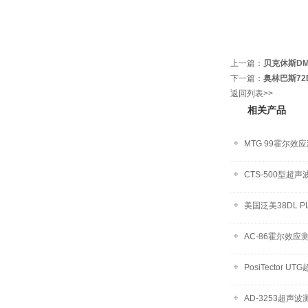
上一篇：
贝克休斯D
下一篇：
奥林巴斯72
返回列表>>
相关产品
MTG 99霍尔效
CTS-500型超
美国泛美38DL 
AC-86霍尔效应
PosiTector U
AD-3253超声