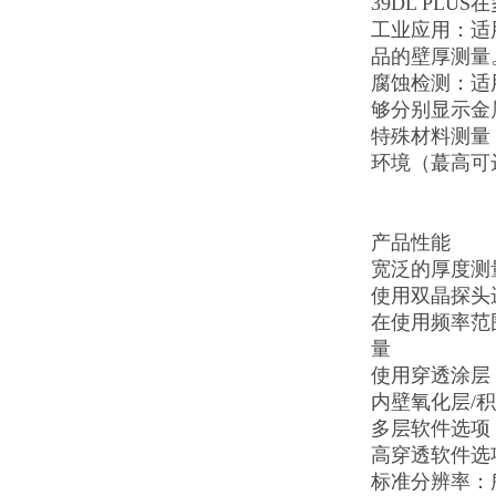
39DL PL
‌工业应用‌
品的壁厚测量‌
‌腐蚀检测‌
够分别显示金
‌特殊材料测
环境（蕞高可达
产品性能
宽泛的厚度测量
使用双晶探头
在使用频率范围
量
使用穿透涂层
内壁氧化层/
多层软件选项
高穿透软件选
标准分辨率：所