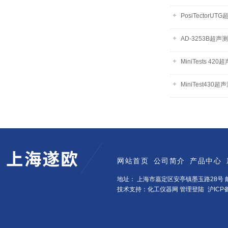
PosiTectorU
AD-3253B超声
MiniTests 42
MiniTest430
网站首页
公司简介
产品中心
地址： 上海市嘉定区安亭镇墨玉路28号 邮
技术支持：化工仪器网
管理登陆
沪ICP备