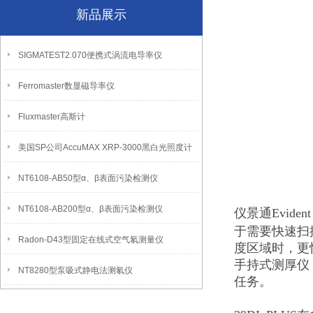
新品展示
SIGMATEST2.070便携式涡流电导率仪
Ferromaster数显磁导率仪
Fluxmaster高斯计
美国SP公司AccuMAX XRP-3000黑白光照度计
NT6108-AB50型α、β表面污染检测仪
NT6108-AB200型α、β表面污染检测仪
仪景通Evide
于需要快速扫
Radon-D43型固定在线式空气氡测量仪
度区域时，更
手持式测厚仪 
NT8280型泵吸式静电法测氡仪
任务。