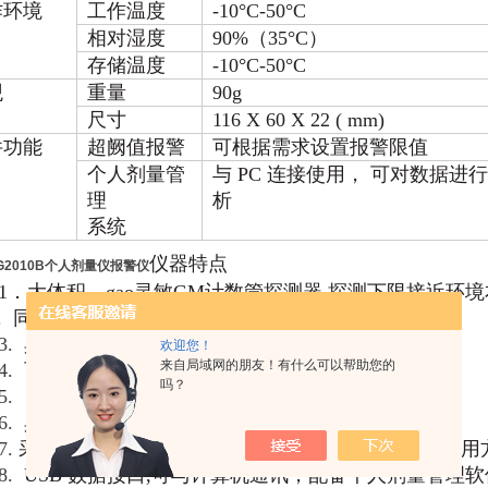
作环境
工作温度
-10°C-50°C
相对湿度
90%（35°C）
存储温度
-10°C-50°C
观
重量
90g
尺寸
116 X 60 X 22 ( mm)
件功能
超阙值报警
可根据需求设置报警限值
个人剂量管
与 PC 连接使用， 可对数据进
理
析
系统
仪器特点
G2010B个人剂量仪报警仪
1．大体积、gao灵敏GM计数管探测器,探测下限接近环
.
同时测量剂量当量率和剂量当量；
3.
具有超剂量
（
率）阙值报警、提醒功能；
欢迎您！
来自局域网的朋友！有什么可以帮助您的
4.
可预置报警阅值和报警提示方式；
吗？
5.
自带日历时钟，关机后数据长期保存；
6.
具有电
池剩余电量指示功能；
7.
采用单片机技术,功能多、体积小,仪器操作简单、使用
8.
USB 数据接口,可与计算机通讯，配备个人剂量管理软