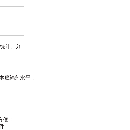
行统计、分
境本底辐射水平；
方便；
件
。