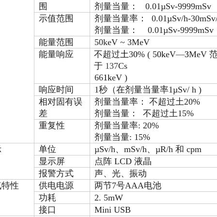
围
剂量当量： 0.01µSv-9999mSv
示值范围
剂量当量率：
0.01µSv/h-30mSv
剂量当量： 0.01µSv-9999mSv
能量范围
50keV ~ 3MeV
能量响应
不超过
土
3
0
% ( 5
0k
eV
—
3
MeV
于
137
Cs
66
1k
eV )
响应时间
1秒（在剂量当量率1µSv/ h )
相对固有误
剂量当量率： 不超过土20%
差
剂量当量：
不超过土15%
重复性
剂量当量率:
20%
剂量当量:
15%
示
单位
µSv/h、mSv/h、µR/h 和 cpm
显示屏
点阵 LCD 液晶
报警方式
声、光、振动
气特性
供电电源
两节7号AAA电池
功耗
2. 5mW
接口
Mini USB