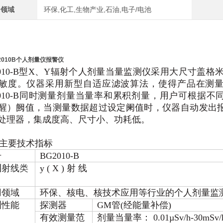
用领域
环保,化工,生物产业,石油,电子/电池
2010B个人剂量仪报警仪
2010-B型X、Y辐射个人剂量当量监测仪采用大尺寸盖格
敏度。仪器采用新型自适应滤波算法，使得产品在测
2010-B同时测量剂量当量率和累积剂量，用户可根据
醒）阙值，当测量数据超过设定阑值时，仪器自动发出
处理器，集成度高、尺寸小、功耗低。
主要技术指标
号
BG2010-B
测
射线
类
y ( X ) 射 线
用领域
环保、核电、核技术应用等行业的个人剂量监
测性能
探测器
GM管(经能量补偿)
有效测量范
剂量当量率： 0.01µSv/h-30mSv/