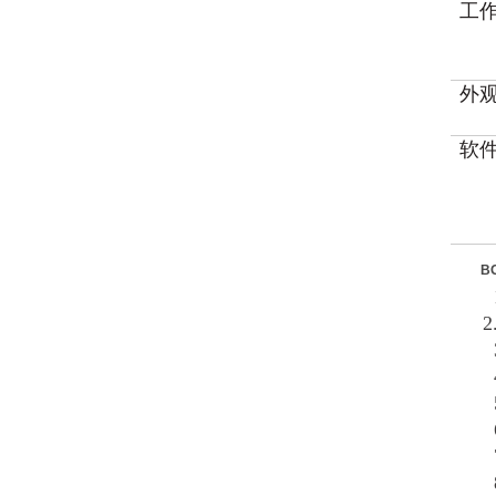
工
外
软
B
2