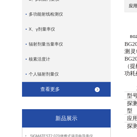
应
多功能射线检测仪
X、γ剂量率仪
BG
BG
辐射剂量当量率仪
测灵
BG
核素活度计
（提
功耗
个人辐射剂量仪
查看更多
型
探
型
新品展示
应
探
SIGMATEST2.070便携式涡流电导率仪