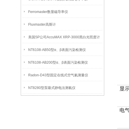
Ferromaster数显磁导率仪
Fluxmaster高斯计
美国SP公司AccuMAX XRP-3000黑白光照度计
NT6108-AB50型α、β表面污染检测仪
NT6108-AB200型α、β表面污染检测仪
Radon-D43型固定在线式空气氡测量仪
NT8280型泵吸式静电法测氡仪
显
电