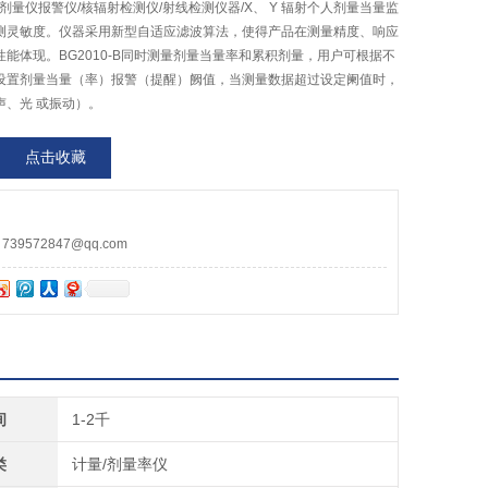
人剂量仪报警仪/核辐射检测仪/射线检测仪器/X、 Y 辐射个人剂量当量监
测灵敏度。仪器采用新型自适应滤波算法，使得产品在测量精度、响应
能体现。BG2010-B同时测量剂量当量率和累积剂量，用户可根据不
设置剂量当量（率）报警（提醒）阙值，当测量数据超过设定阑值时，
声、光 或振动）。
点击收藏
9572847@qq.com
间
1-2千
类
计量/剂量率仪