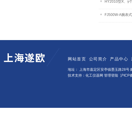
HY2010型X、
FJ500W-A腕
网站首页
公司简介
产品中心
地址： 上海市嘉定区安亭镇墨玉路28号 邮
技术支持：化工仪器网
管理登陆
沪ICP备