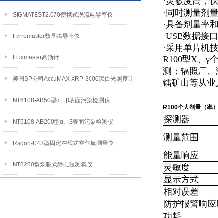
·灵敏度高，
·同时测量剂
SIGMATEST2.070便携式涡流电导率仪
·具备剂量率
·USB数据
Ferromaster数显磁导率仪
·采用单片机
Fluxmaster高斯计
R100型X
测；辐照厂、
美国SP公司AccuMAX XRP-3000黑白光照度计
镭矿山等从业
NT6108-AB50型α、β表面污染检测仪
R100个人剂量（率
探测器
NT6108-AB200型α、β表面污染检测仪
测量范围
Radon-D43型固定在线式空气氡测量仪
能量响应
NT8280型泵吸式静电法测氡仪
灵敏度
显示方式
相对误差
防护报警响应
功耗