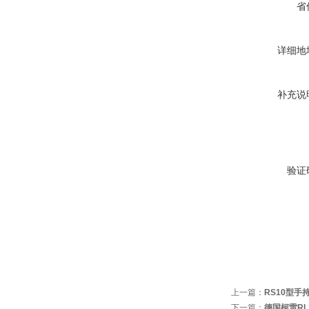
省
详细地
补充说
验证
上一篇：
RS10型手
下一篇：
德国柯雷RL