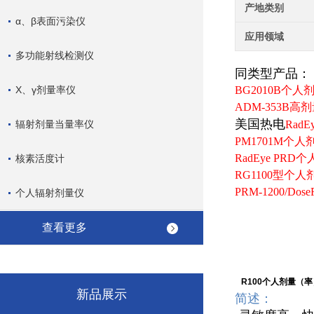
产地类别
α、β表面污染仪
应用领域
多功能射线检测仪
同类型产品：
X、γ剂量率仪
BG2010B个
ADM-353B
美国热电
辐射剂量当量率仪
Rad
PM1701M个
RadEye PRD
核素活度计
RG1100型个
PRM-1200/D
个人辐射剂量仪
查看更多
R100个人剂量（
新品展示
简述：