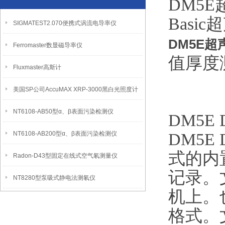
DM5
Bas
SIGMATEST2.070便携式涡流电导率仪
DM5E
Ferromaster数显磁导率仪
值厚度
Fluxmaster高斯计
美国SP公司AccuMAX XRP-3000黑白光照度计
NT6108-AB50型α、β表面污染检测仪
DM5
NT6108-AB200型α、β表面污染检测仪
DM5
式的内
Radon-D43型固定在线式空气氡测量仪
记录。文
NT8280型泵吸式静电法测氡仪
机上。也
格式。