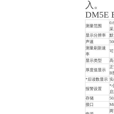
入。
DM5E
0
测量范围
采
显示分辨率
默
声速
50
测量刷新速
可
率
显示类型
高
正
厚度值显示
B
*后读数显示
实
*
报警设置
启
存储
5
接口
M
两
电源