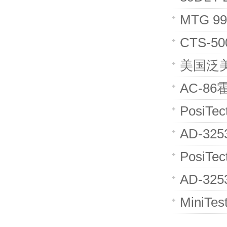
MTG 
CTS-
美国泛美
AC-8
PosiT
AD-3
PosiT
AD-3
MiniT