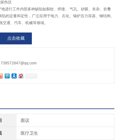
波探伤仪
**地进行工件内部多种缺陷如裂纹、焊缝、 气孔、砂眼、夹杂、折叠
缺陷的定量和定性，广泛应用于电力、石化、锅炉压力容器、钢结构、
铁路交通、汽车、机械等领域。
点击收藏
9572847@qq.com
间
面议
域
医疗卫生