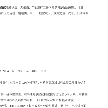
探伤仪
能够快速、无损伤、**地进行工件内部多种缺陷如裂纹、焊缝、
炉压力容器、钢结构、军工 、航空航天、铁路交通、汽车、机械等领
T 4056-1993，SY/T 4065-1993
发生器”，实现与探头的*佳匹配，对检测高衰减材料或厚工件具有优良
率彩色液晶显示屏，确保能快速、准确地对缺陷的回波信号进行显示和分析，对各种
性质的分析和判断极为有利。（下图为全波显示和射频显示）