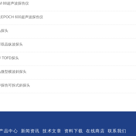
M 88超声波探伤仪
EPOCH 600超声波探伤仪
晶探头
厚双晶纵波探头
 TOFD探头
晶微型横波斜探头
声探伤可拆式斜探头
产品中心
新闻资讯
技术文章
资料下载
在线商店
联系我们