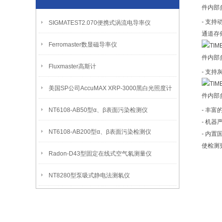
- 支
SIGMATEST2.070便携式涡流电导率仪
通道存
Ferromaster数显磁导率仪
Fluxmaster高斯计
- 支
美国SP公司AccuMAX XRP-3000黑白光照度计
NT6108-AB50型α、β表面污染检测仪
- 丰
- 机器
NT6108-AB200型α、β表面污染检测仪
- 内
使检测
Radon-D43型固定在线式空气氡测量仪
NT8280型泵吸式静电法测氡仪