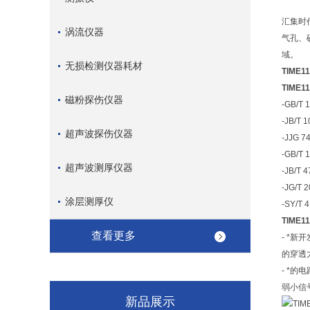
汇集时
涡流仪器
气孔、
域。
无损检测仪器耗材
TIME
TIME
磁粉探伤仪器
-GB/T
-JB/
超声波探伤仪器
-JJG
-GB/
超声波测厚仪器
-JB/
-JG/
涂层测厚仪
-SY/T
TIME
查看更多
- *
的穿透
- *的
弱小信
新品展示