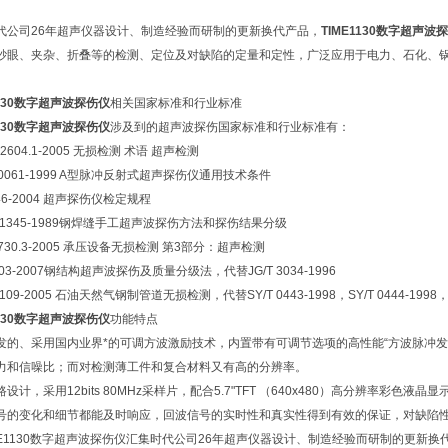
代公司26年超声仪器设计、制造经验而研制的更新换代产品，
TIME1130数字超声波
砂眼、夹杂、折叠等的检测、定位及对缺陷的定量和定性，广泛应用于电力、石化、锅
1130数字超声波探伤仪
相关国家标准和行业标准
1130数字超声波探伤仪
涉及到的超声波探伤国家标准和行业标准有：
 12604.1-2005 无损检测 术语 超声检测
T 10061-1999 A型脉冲反射式超声探伤仪通用技术条件
 746-2004 超声探伤仪检定规程
T 11345-1989钢焊缝手工超声波探伤方法和探伤结果分级
T 4730.3-2005 承压设备无损检测 第3部分：超声检测
T 203-2007钢结构超声波探伤及质量分级法，代替JG/T 3034-1996
 4109-2005 石油天然气钢制管道无损检测，代替SY/T 0443-1998，SY/T 0444-1998，SY/
1130数字超声波探伤仪
功能特点
新开发的、采用国内业界*的可调方波激励技术，内置带有可调节选项的高性能“方波脉冲
力和信噪比；而对检测薄工件和复合材料又有高的分辨率。
电路设计，采用12bits 80MHz采样片，配合5.7"TFT （640x480）高分辨
号的变化和细节都能及时响应，回波信号的实时性和真实性得到有效的保证，对缺陷