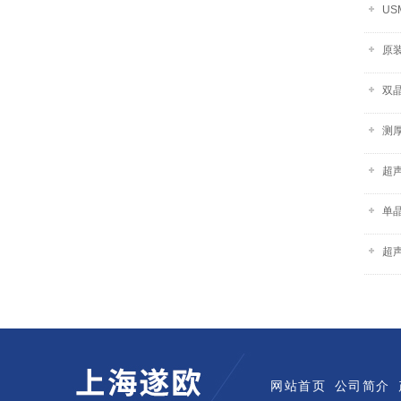
US
原装
双
测
超声
单
超
网站首页
公司简介