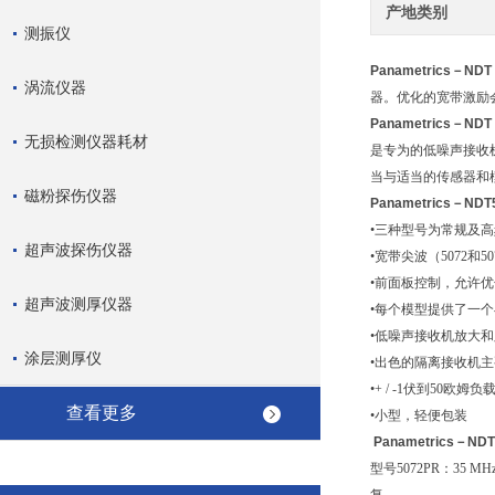
产地类别
测振仪
Panametrics－
涡流仪器
器。优化的宽带激励会
Panametrics－N
无损检测仪器耗材
是专为的低噪声接收
当与适当的传感器和模
磁粉探伤仪器
Panametrics－
•三种型号为常规及
超声波探伤仪器
•宽带尖波（5072和
•前面板控制，允许
超声波测厚仪器
•每个模型提供了一
•低噪声接收机放大
涂层测厚仪
•出色的隔离接收机
•+ / -1伏到50欧姆
查看更多
•小型，轻便包装
Panametrics
型号5072PR：35