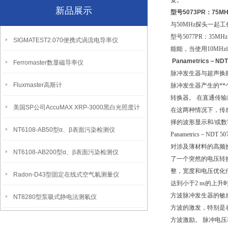
复。
新品展示
型号5073PR：75MH
与50MHz探头一起
型号5077PR：3
SIGMATEST2.070便携式涡流电导率仪
能能，当使用10M
Panametrics－
Ferromaster数显磁导率仪
脉冲发生器与超声换
Fluxmaster高斯计
脉冲发生器产生的*
转换器。 在直通传
美国SP公司AccuMAX XRP-3000黑白光照度计
在这两种情况下，传感
择的波形显示和/或
NT6108-AB50型α、β表面污染检测仪
Panametrics
对涉及薄材料的高频换
NT6108-AB200型α、β表面污染检测仪
了一个突然的电压转
整，宽度和电压优化传
Radon-D43型固定在线式空气氡测量仪
达到小于2 ns的上升
方波脉冲发生器的敏
NT8280型泵吸式静电法测氡仪
方波的激发，特别是
方波激励。 脉冲电