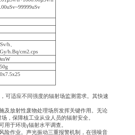
.00uSv~99999uSv
µSv/h、
Gy/h.Bq/cm2.cps
0mW
50g
0x7.5x25
境，可适应不同强度的辐射场监测需求。其快速
施及放射性废物处理场所发挥关键作用。无论
射场，保障核工业从业人员的辐射安全。
可用于环境γ辐射水平调查。
风险作业。声光振动三重报警机制，在强噪音