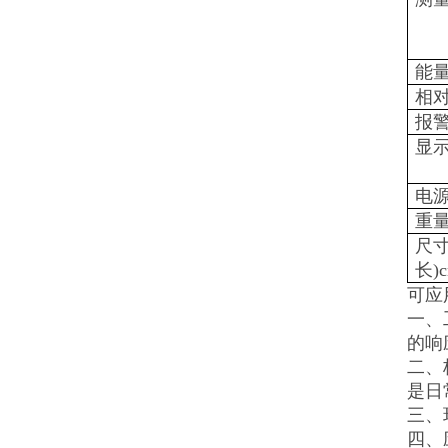
能
相
报
显
电
重
尺寸
长)
可应
一、
的响
二、
是日
三、
四、