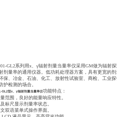
6101-GL2系列用х、γ辐射剂量当量率仪采用GM做为
射剂量率的通用仪器。低功耗处理器方案，具有更宽的剂
环保、冶金、石油、化工、放射性试验室、商检、工业探
防护检测的场合。
功能特点：
01-GL2型х、γ辐射剂量当量率仪
测量范围，良好的能量响应特性。
字及标尺显示剂量率状态。
英文双语菜单式操作界面。
阵 LCD 液晶显示，高亮背光功能。