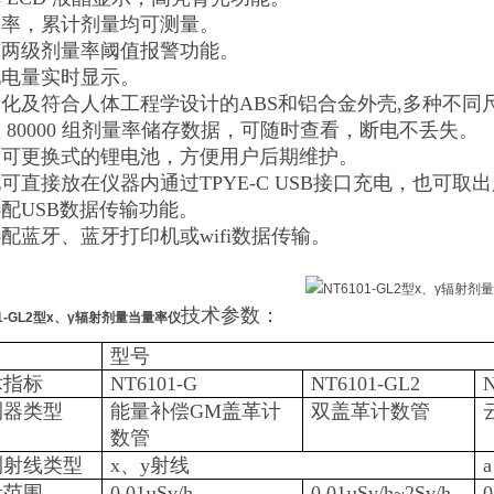
量率，累计剂量均可测量。
有两级剂量率阈值报警功能。
池电量实时显示。
量化及符合人体工程学设计的ABS和铝合金外壳,多种不
置 80000 组剂量率储存数据，可随时查看，断电不丢失。
置可更换式的锂电池，方便用户后期维护。
池可直接放在仪器内通过TPYE-C USB接口充电，也可
选配USB数据传输功能。
选配蓝牙、蓝牙打印机或wifi数据传输。
技术参数：
01-GL2型х、γ辐射剂量当量率仪
型号
术指标
NT6101-G
NT6101-GL2
测器类型
能量补偿GM盖革计
双盖革计数管
数管
测射线类型
x、y射线
量范围
0.01µSv/h-
0.01µSv/h~2Sv/h
0