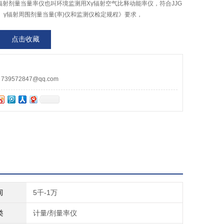
х、γ辐射剂量当量率仪也叫环境监测用Xγ辐射空气比释动能率仪，符合JJG
式X、γ辐射周围剂量当量(率)仪和监测仪检定规程》要求，
点击收藏
9572847@qq.com
间
5千-1万
类
计量/剂量率仪