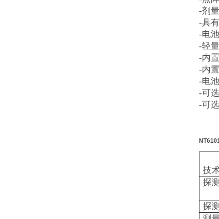
-剂
-具
-电
-轻
-内
-内
-电
-可
-可
NT61
技
探
探
测