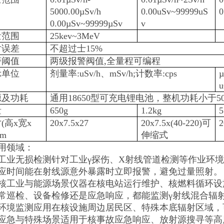
5000.00µSv/h
0.00uSv~99999uS
0
0.00µSv~99999µSv
v
量范围
25kev~3MeV
对误差
不超过士15%
警阈值
两级报警阀值,全量程可编程
示单位
剂量率:uSv/h、mSv/h;计数率:cps
u
源及功耗
通用18650型可充电锂电池，整机功耗小于5
量
650g
1.2kg
5
(高x宽x
20x7.5x27
20x7.5x(40-220)可
2
cm
伸缩式
用领域：
工业无损检测针对工业γ探伤、X射线管道检测等作业环
应时间能在射线源意外暴露时立即报警，避免过量照射。
核工业与能源场景仪器在核电站运行维护、核燃料循环设
常巡检、设备检修还是应急响应，都能监测γ射线混合辐
环境监测应用在核设施周边居民区、特殊本底辐射区域，
应急与特殊场景适用于核事故应急响应、放射源搜寻等高