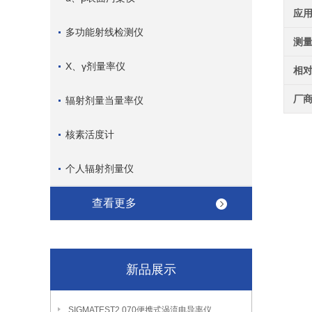
应
多功能射线检测仪
测
X、γ剂量率仪
相
厂
辐射剂量当量率仪
核素活度计
个人辐射剂量仪
查看更多
新品展示
SIGMATEST2.070便携式涡流电导率仪