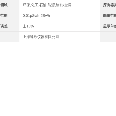
用领域
环保,化工,石油,能源,钢铁/金属
探测器
量范围
0.01μSv/h-2Sv/h
能量范
对误差
士15%
显示单
商
上海遂欧仪器有限公司