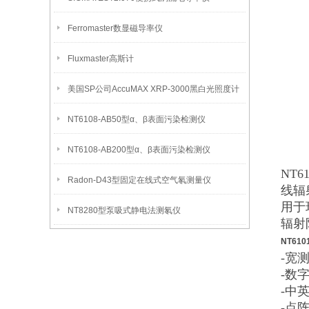
Ferromaster数显磁导率仪
Fluxmaster高斯计
美国SP公司AccuMAX XRP-3000黑白光照度计
NT6108-AB50型α、β表面污染检测仪
NT6108-AB200型α、β表面污染检测仪
NT
Radon-D43型固定在线式空气氡测量仪
线辐
用于
NT8280型泵吸式静电法测氡仪
辐射
NT61
-宽
-数
-中
-点