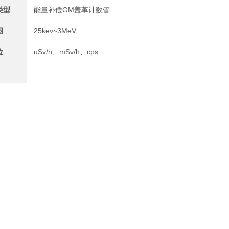
类型
能量补偿GM盖革计数管
围
25kev~3MeV
位
uSv/h、mSv/h、cps