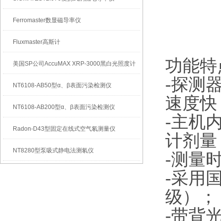
Ferromaster数显磁导率仪
Fluxmaster高斯计
功能特
美国SP公司AccuMAX XRP-3000黑白光照度计
-探测
NT6108-AB50型α、β表面污染检测仪
速度快
NT6108-AB200型α、β表面污染检测仪
-主机
Radon-D43型固定在线式空气氡测量仪
计剂量
NT8280型泵吸式静电法测氡仪
-测量
-采用国
级）；
-带背