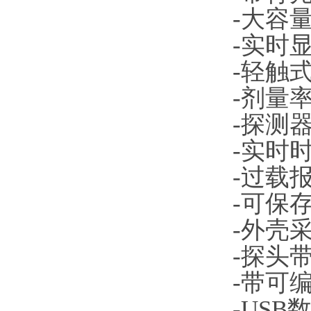
-大容
-实时
-轻触
-剂量
-探测
-实时
-过载
-可保
-外壳
-探头
-带可
-US