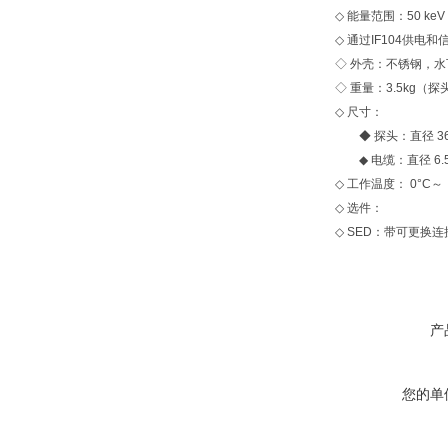
◇ 能量范围：50 keV ～
◇ 通过IF104供电
◇ 外壳：不锈钢，水
◇ 重量：3.5kg（
◇ 尺寸：
◆ 探头：直径 36
◆ 电缆：直径 6.5
◇ 工作温度： 0°C～ 
◇ 选件：
◇ SED：带可更换连
产
您的单