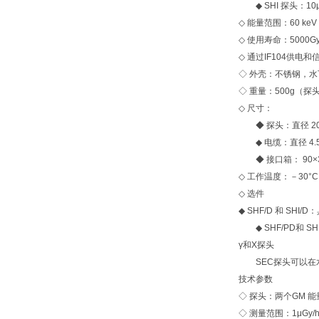
◆ SHI 探头：10μGy
◇ 能量范围：60 keV ～
◇ 使用寿命：5000G
◇ 通过IF104供电
◇ 外壳：不锈钢，水
◇ 重量：500g（探
◇ 尺寸：
◆ 探头：直径 20
◆ 电缆：直径 4.5
◆ 接口箱： 90×3
◇ 工作温度：－30°C
◇ 选件
◆ SHF/D 和 SH
◆ SHF/PD和 SH
γ和Χ探头
SEC探头可以在水下
技术参数
◇ 探头：两个GM 
◇ 测量范围：1μGy/h 