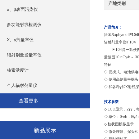
产地类别
α、β表面污染仪
多功能射线检测仪
产品简介：
法国Saphymo
IF1
X、γ剂量率仪
辐射剂量率仪IF104
IF 104是一款便
辐射剂量当量率仪
量范围10 nGy/h～ 30
特征
核素活度计
◇ 便携式、电池供
◇ 使用高剂量率探头
个人辐射剂量仪
◇ 和各种γ和Χ射线
查看更多
技术参数
◇ LCD显示，2行，
◇ 单位：Sv/h，Gy/h，
◇ 柱状图模拟显示
新品展示
◇ 微处理器、探头