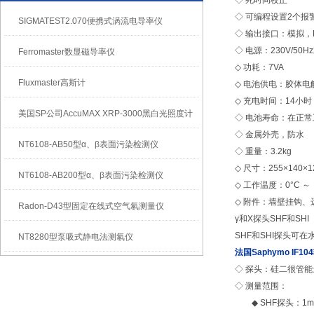
◇ 死时间校正
◇ 可编程设置2个报
SIGMATEST2.070便携式涡流电导率仪
◇ 输出接口：模拟，
◇ 电源：230V/50Hz
Ferromaster数显磁导率仪
◇ 功耗：7VA
Fluxmaster高斯计
◇ 电池供电：胶体电解
◇ 充电时间：14小时
美国SP公司AccuMAX XRP-3000黑白光照度计
◇ 电池寿命：在正常
◇ 金属外壳，防水
NT6108-AB50型α、β表面污染检测仪
◇ 重量：3.2kg
◇ 尺寸：255×140×1
NT6108-AB200型α、β表面污染检测仪
◇ 工作温度：0°C ～ 
◇ 附件：墙壁挂钩
Radon-D43型固定在线式空气氡测量仪
γ和Χ探头SHF和SHI
SHF和SHI探头可在
NT8280型泵吸式静电法测氡仪
法国Saphymo
IF1
◇ 探头：硅二很管
◇ 测量范围：
◆ SHF探头：1mGy/