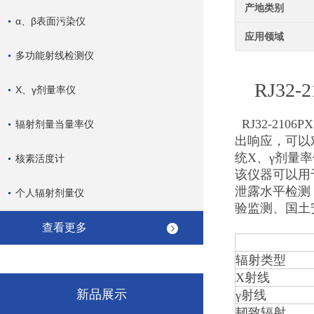
产地类别
α、β表面污染仪
应用领域
多功能射线检测仪
RJ32-2
X、γ剂量率仪
RJ32-2106P
辐射剂量当量率仪
出响应，可以
统X、γ剂量
核素活度计
该仪器可以用
泄露水平检测
个人辐射剂量仪
验监测、国土
查看更多
辐射类型
X射线
新品展示
γ射线
韧致辐射