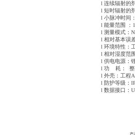
l 连续辐射的剂量率
l 短时辐射的剂量
l 小脉冲时间：
l 能量范围 ：1
l 测量模式：Nor
l 相对基本误差
l 环境特性：
l 相对湿度范围
l 供电电源：
l 功 耗： 整
l 外壳：工程
l 防护等级：IP
l 数据接口：U
产