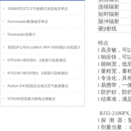
连续辐射
SIGMATEST2.070便携式涡流电导率仪
短时辐射
脉冲辐射
Ferromaster数显磁导率仪
硬β射线
Fluxmaster高斯计
特点
美国SP公司AccuMAX XRP-3000黑白光照度计
l 高灵敏，可
l 响应快，可
NT6108-AB50型α、β表面污染检测仪
l 能响宽，低
l 量程宽，量
NT6108-AB200型α、β表面污染检测仪
l 专业化，
l 易携带，
Radon-D43型固定在线式空气氡测量仪
l 防护好，防护
l 结果准，
NT8280型泵吸式静电法测氡仪
RJ32-210
l 探 测 器：
l 剂量当量 ：10 