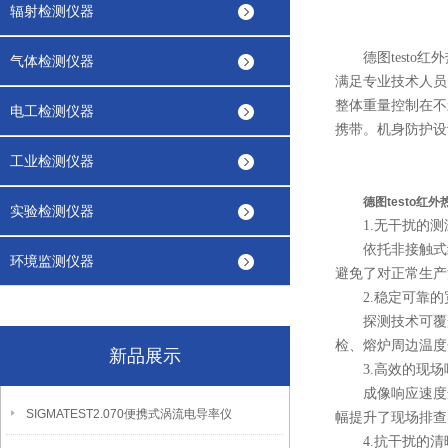
辐射检测仪器
德图testo红
气体检测仪器
满足专业技术人员
整体重量控制在不
电工检测仪器
携带。机身防护设
工业检测仪器
德图testo红外
实验检测仪器
1.无干扰的测
依托非接触式红
环境监测仪器
避免了对正常生产
2.稳定可靠的
探测技术可覆盖
检、熔炉周边温度
新品展示
3.高效的现场
成像响应速度适
SIGMATEST2.070便携式涡流电导率仪
幅提升了现场排查
4.抗干扰的清