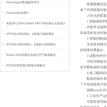
Ferromaster数显磁导率仪
搭载图像优化算
免了环境因素对检
Fluxmaster高斯计
人性化的配套
1.智能辅助判
美国SP公司AccuMAX XRP-3000黑白光照度计
内置常见故障的
具备高的专业经验
NT6108-AB50型α、β表面污染检测仪
2.便捷的数据
支持多种格式的
NT6108-AB200型α、β表面污染检测仪
的排查结果输出，
Radon-D43型固定在线式空气氡测量仪
3.适配长时作
功耗控制贴合现
NT8280型泵吸式静电法测氡仪
足中断检测的问题
4.低门槛的软
配套的操作系统
了不同层级用户的
德图testo红
1.工业生产运
可提前发现旋转