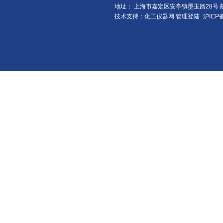
地址： 上海市嘉定区安亭镇墨玉路28号 邮
技术支持：化工仪器网
管理登陆
沪ICP备